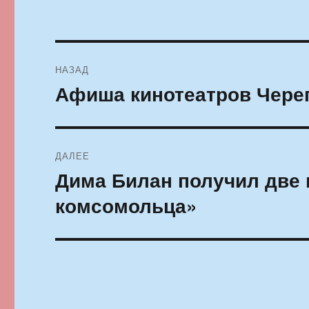
Навигация
НАЗАД
по
Афиша кинотеатров Череп
Предыдущая
запись:
записям
ДАЛЕЕ
Дима Билан получил две 
Следующая
запись:
комсомольца»