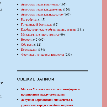
р
Авторская песня в регионах
(107)
ел
Авторская песня как движение
(120)
Авторская песня как искусство
(169)
Без рубрики
(145)
Грушинский фестиваль
(82)
Клубы, творческие объединения, театры
(141)
Музыкальные инструменты
(69)
Новости
(42 062)
Обо всем
(112)
Персоналии
(134)
Фестивали, конкурсы, концерты
(233)
СВЕЖИЕ ЗАПИСИ
ее
Москва Махачкала самолет: комфортное
путешествие между столицами
д
Девушки Березовский: знакомства в
уральском городе с особым шармом