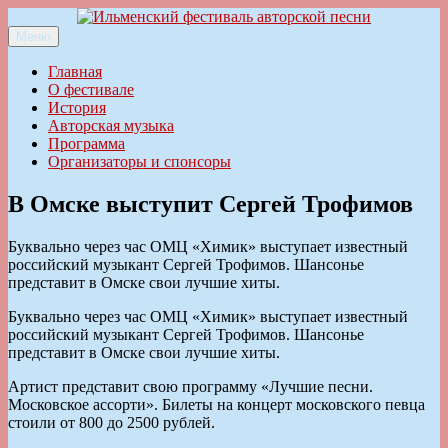
Перейти
к
Меню
Ильменский фестиваль авторской песни
содержимому
Главная
О фестивале
История
Авторская музыка
Программа
Организаторы и спонсоры
В Омске выступит Сергей Трофимов
Буквально через час ОМЦ «Химик» выступает известный
российский музыкант Сергей Трофимов. Шансонье
представит в Омске свои лучшие хиты.
Буквально через час ОМЦ «Химик» выступает известный
российский музыкант Сергей Трофимов. Шансонье
представит в Омске свои лучшие хиты.
Артист представит свою программу «Лучшие песни.
Московское ассорти». Билеты на концерт московского певца
стоили от 800 до 2500 рублей.