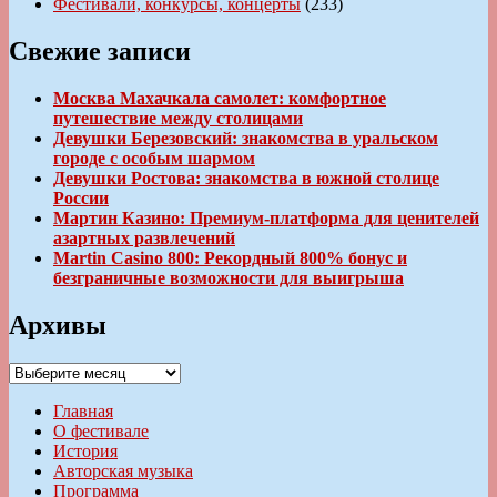
Фестивали, конкурсы, концерты
(233)
Свежие записи
Москва Махачкала самолет: комфортное
путешествие между столицами
Девушки Березовский: знакомства в уральском
городе с особым шармом
Девушки Ростова: знакомства в южной столице
России
Мартин Казино: Премиум-платформа для ценителей
азартных развлечений
Martin Casino 800: Рекордный 800% бонус и
безграничные возможности для выигрыша
Архивы
Архивы
Главная
О фестивале
История
Авторская музыка
Программа