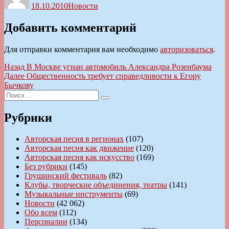
18.10.2010
Новости
Добавить комментарий
Для отправки комментария вам необходимо
авторизоваться
.
Навигация
Предыдущая
Назад
В Москве угнан автомобиль Александра Розенбаума
запись:
Следующая
Далее
Общественность требует справедливости к Егору
по
запись:
Бычкову
записям
Искать:
Поиск
Рубрики
Авторская песня в регионах
(107)
Авторская песня как движение
(120)
Авторская песня как искусство
(169)
Без рубрики
(145)
Грушинский фестиваль
(82)
Клубы, творческие объединения, театры
(141)
Музыкальные инструменты
(69)
Новости
(42 062)
Обо всем
(112)
Персоналии
(134)