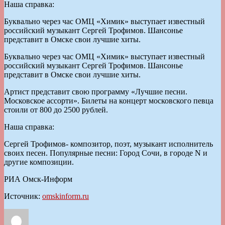
Наша справка:
Буквально через час ОМЦ «Химик» выступает известный
российский музыкант Сергей Трофимов. Шансонье
представит в Омске свои лучшие хиты.
Буквально через час ОМЦ «Химик» выступает известный
российский музыкант Сергей Трофимов. Шансонье
представит в Омске свои лучшие хиты.
Артист представит свою программу «Лучшие песни.
Московское ассорти». Билеты на концерт московского певца
стоили от 800 до 2500 рублей.
Наша справка:
Сергей Трофимов- композитор, поэт, музыкант исполнитель
своих песен. Популярные песни: Город Сочи, в городе N и
другие композиции.
РИА Омск-Информ
Источник:
omskinform.ru
Автор
Опубликовано
Рубрики