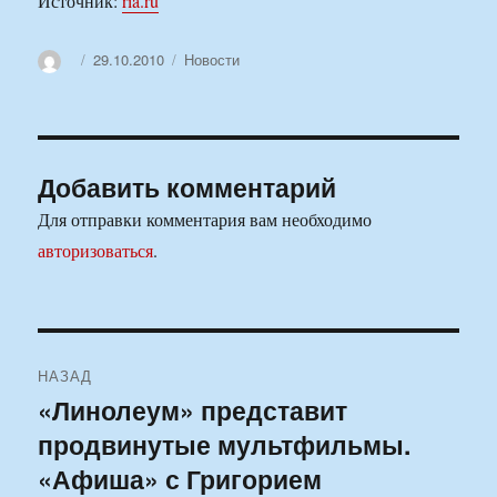
Источник:
ria.ru
Автор
Опубликовано
Рубрики
29.10.2010
Новости
Добавить комментарий
Для отправки комментария вам необходимо
авторизоваться
.
Навигация
НАЗАД
по
«Линолеум» представит
Предыдущая
продвинутые мультфильмы.
запись:
записям
«Афиша» с Григорием