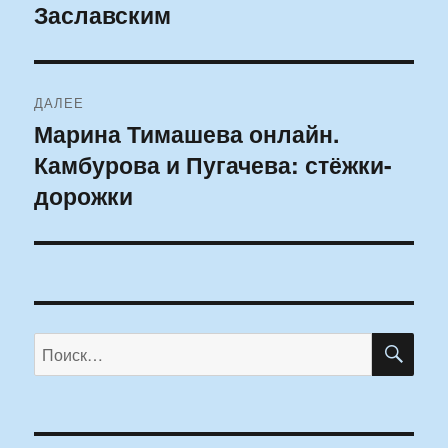
Заславским
ДАЛЕЕ
Марина Тимашева онлайн.
Следующая
Камбурова и Пугачева: стёжки-
запись:
дорожки
ПО
Искать: