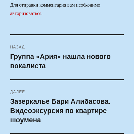
Для отправки комментария вам необходимо
авторизоваться
.
Навигация
НАЗАД
по
Группа «Ария» нашла нового
Предыдущая
вокалиста
запись:
записям
ДАЛЕЕ
Зазеркалье Бари Алибасова.
Следующая
Видеоэксурсия по квартире
запись:
шоумена