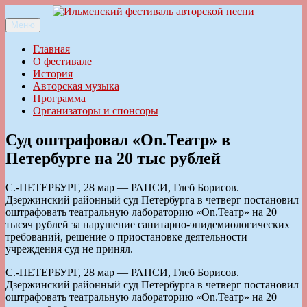
Перейти
к
Меню
Ильменский фестиваль авторской песни
содержимому
Главная
О фестивале
История
Авторская музыка
Программа
Организаторы и спонсоры
Суд оштрафовал «On.Театр» в
Петербурге на 20 тыс рублей
С.-ПЕТЕРБУРГ, 28 мар — РАПСИ, Глеб Борисов.
Дзержинский районный суд Петербурга в четверг постановил
оштрафовать театральную лабораторию «On.Театр» на 20
тысяч рублей за нарушение санитарно-эпидемиологических
требований, решение о приостановке деятельности
учреждения суд не принял.
С.-ПЕТЕРБУРГ, 28 мар — РАПСИ, Глеб Борисов.
Дзержинский районный суд Петербурга в четверг постановил
оштрафовать театральную лабораторию «On.Театр» на 20