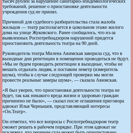
тысяч рублей за нарушение санитарно-эпидемиологических
требований, решение о приостановке деятельности
учреждения суд не принял.
Причиной для судебного разбирательства стала жалоба
жильцов — театр располагается в цокольном этаже жилого
дома на улице Жуковского. Ранее сообщалось, что из-за
выявленных Роспотребнадзором нарушений придется
приостановить деятельность театра на 90 дней.
Руководитель театра Милена Авимская заверила суд, что в
выходные дни репетиции в помещении проводиться не будут.
«Мы не будем проводить репетиции в выходные, чтобы не
мешать отдыхать людям, и поставим леметр (измеритель
шума), чтобы в случае следующей проверки мы могли
провести реальные замеры шума», — сказала Авимская.
«Я был уверен, что приостановки деятельности театра не
будет, так как никакого вреда жизни и здоровью граждан
причинено не было», — сказал после оглашения приговора
адвокат Илья Чернышев, представляющий интересы
«On.Театр».
Он отметил, что все вопросы с Роспотребнадзором театр
сможет решать в рабочем порядке. При этом адвокат не
исключил, что решение суда может быть опротестовано.