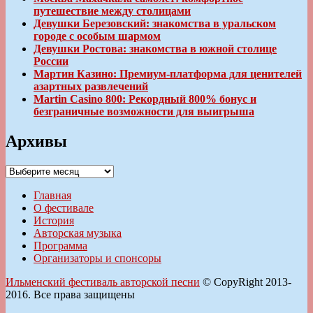
путешествие между столицами
Девушки Березовский: знакомства в уральском
городе с особым шармом
Девушки Ростова: знакомства в южной столице
России
Мартин Казино: Премиум-платформа для ценителей
азартных развлечений
Martin Casino 800: Рекордный 800% бонус и
безграничные возможности для выигрыша
Архивы
Архивы
Главная
О фестивале
История
Авторская музыка
Программа
Организаторы и спонсоры
Ильменский фестиваль авторской песни
© CopyRight 2013-
2016. Все права защищены