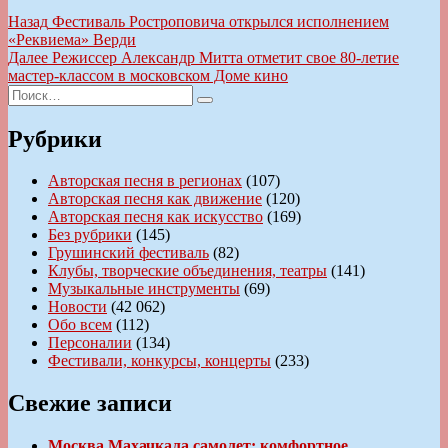
Навигация
Предыдущая
Назад
Фестиваль Ростроповича открылся исполнением
запись:
«Реквиема» Верди
по
Следующая
Далее
Режиссер Александр Митта отметит свое 80-летие
записям
запись:
мастер-классом в московском Доме кино
Искать:
Поиск
Рубрики
Авторская песня в регионах
(107)
Авторская песня как движение
(120)
Авторская песня как искусство
(169)
Без рубрики
(145)
Грушинский фестиваль
(82)
Клубы, творческие объединения, театры
(141)
Музыкальные инструменты
(69)
Новости
(42 062)
Обо всем
(112)
Персоналии
(134)
Фестивали, конкурсы, концерты
(233)
Свежие записи
Москва Махачкала самолет: комфортное