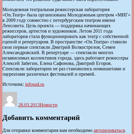
Молодежная театральная режиссерская лаборатория
«Оn.Театр» была организована Молодежным центром «МИГ»
в 2009 году совместно с петербургским театром имени
Ленсовета. Цель проекта — поддержка начинающих
режиссеров, артистов и художников. Летом 2011 года
лаборатория стала функционировать как театр с собственной
сценой и репертуаром. В пространстве «On.Театра» ставили
свои первые спектакли Дмитрий Волкострелов, Семен
Александровский. В репертуаре — спектакли многих
независимых коллективов города, здесь работают режиссеры
Алексей Забегин, Елена Сафонова, Дмитрий Егоров.
Спектакли лаборатории не раз становились номинантами и
лауреатами различных фестивалей и премий.
Источник:
infosud.ru
Автор
Опубликовано
Рубрики
28.03.2013
Новости
Добавить комментарий
Для отправки комментария вам необходимо
авторизоваться
.