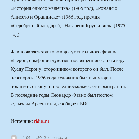
«История одного мальчика» (1965 год), «Романс о
Анисето и Франциске» (1966 год, премия
«Серебряный кондор»), «Назарено Крус и волк»(1975
год).
Фавио является автором документального фильма
«Перон, симфония чувств», посвященного диктатору
Хуану Перону, сторонником которого он был. После
переворота 1976 года художник был вынужден
покинуть страну и провел несколько лет в эмиграции.
В последние годы Леонардо Фавио был послом
культуры Аргентины, сообщает ВВС.
Источник:
ridus.ru
Автор
Опубликовано
Рубрики
06.11.2012
Новости