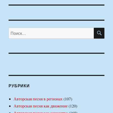
ПО
Искать:
РУБРИКИ
Авторская песня в регионах
(107)
Авторская песня как движение
(120)
Авторская песня как искусство
(169)