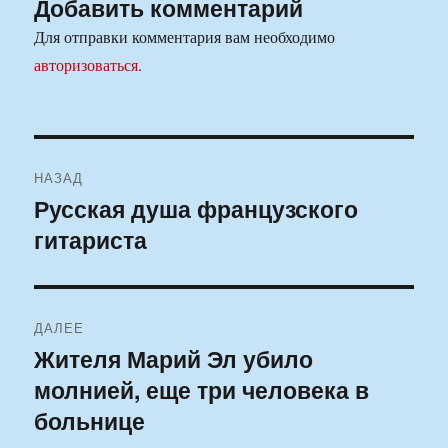
Добавить комментарий
Для отправки комментария вам необходимо
авторизоваться
.
Навигация
НАЗАД
по
Русская душа французского
Предыдущая
гитариста
запись:
записям
ДАЛЕЕ
Жителя Марий Эл убило
Следующая
молнией, еще три человека в
запись:
больнице