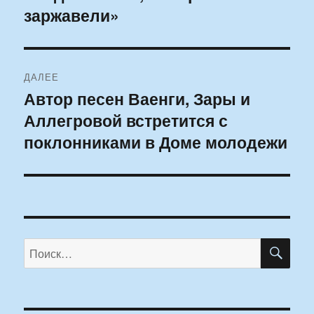
заржавели»
запись:
записям
ДАЛЕЕ
Автор песен Ваенги, Зары и
Следующая
Аллегровой встретится с
запись:
поклонниками в Доме молодежи
ПО
Искать: