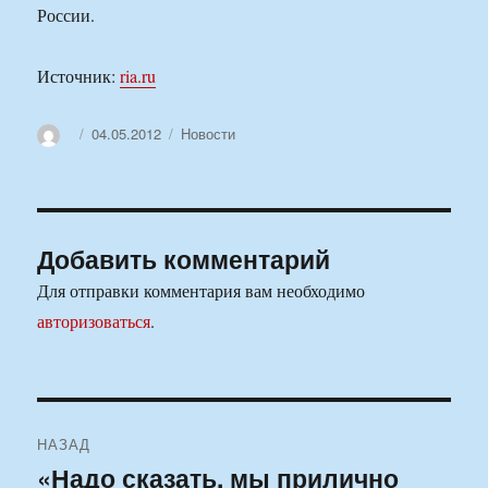
России.
Источник:
ria.ru
Автор
Опубликовано
Рубрики
04.05.2012
Новости
Добавить комментарий
Для отправки комментария вам необходимо
авторизоваться
.
Навигация
НАЗАД
по
«Надо сказать, мы прилично
Предыдущая