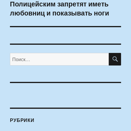
Полицейским запретят иметь
Следующая
любовниц и показывать ноги
запись:
ПО
Искать:
РУБРИКИ