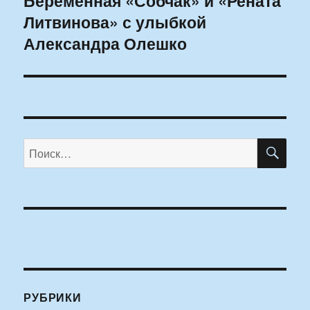
Беременная «Собчак» и «Рената
Литвинова» с улыбкой
запись:
Александра Олешко
ПО
Искать:
РУБРИКИ