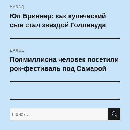
Навигация
НАЗАД
по
Юл Бриннер: как купеческий
Предыдущая
сын стал звездой Голливуда
запись:
записям
ДАЛЕЕ
Полмиллиона человек посетили
Следующая
рок-фестиваль под Самарой
запись:
ПО
Искать: