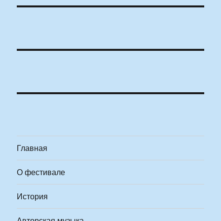
Главная
О фестивале
История
Авторская музыка