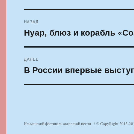
Навигация
НАЗАД
по
Нуар, блюз и корабль «С
Предыдущая
запись:
записям
ДАЛЕЕ
В России впервые выступ
Следующая
запись:
Ильменский фестиваль авторской песни
© CopyRight 2013-20