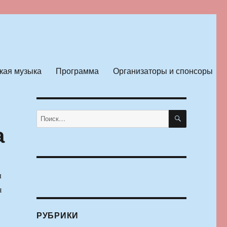
кая музыка
Программа
Организаторы и спонсоры
ПОИСК
Искать:
а
ы
я
РУБРИКИ