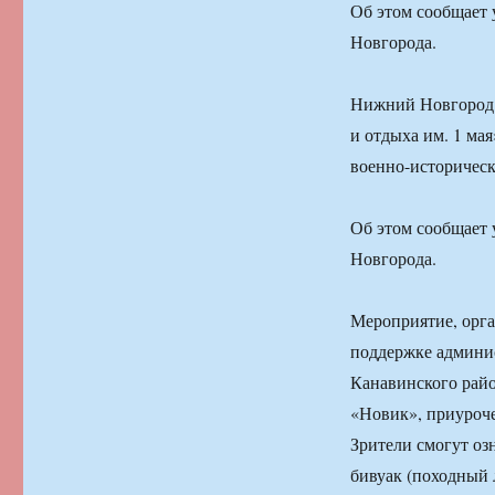
Об этом сообщает
Новгорода.
Нижний Новгород.
и отдыха им. 1 ма
военно-историческ
Об этом сообщает
Новгорода.
Мероприятие, орг
поддержке админи
Канавинского рай
«Новик», приуроче
Зрители смогут оз
бивуак (походный л