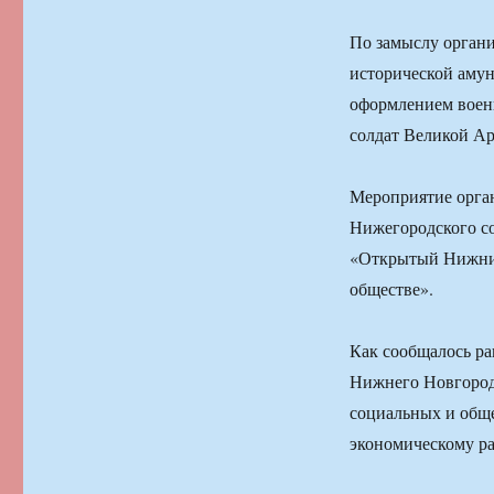
По замыслу органи
исторической аму
оформлением военн
солдат Великой А
Мероприятие орган
Нижегородского со
«Открытый Нижний
обществе».
Как сообщалось р
Нижнего Новгород
социальных и общ
экономическому ра