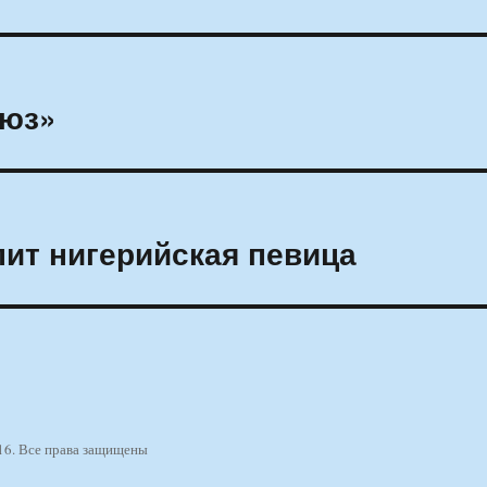
оюз»
ит нигерийская певица
16. Все права защищены