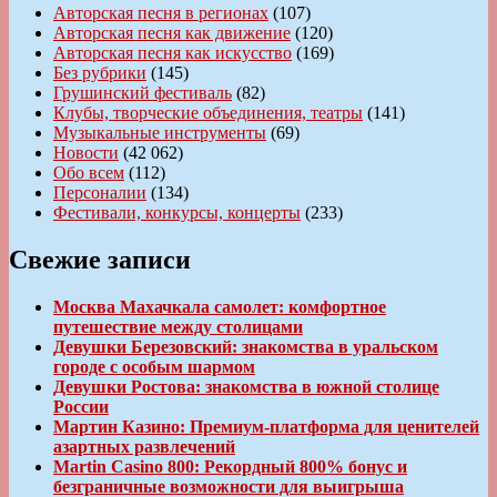
Авторская песня в регионах
(107)
Авторская песня как движение
(120)
Авторская песня как искусство
(169)
Без рубрики
(145)
Грушинский фестиваль
(82)
Клубы, творческие объединения, театры
(141)
Музыкальные инструменты
(69)
Новости
(42 062)
Обо всем
(112)
Персоналии
(134)
Фестивали, конкурсы, концерты
(233)
Свежие записи
Москва Махачкала самолет: комфортное
путешествие между столицами
Девушки Березовский: знакомства в уральском
городе с особым шармом
Девушки Ростова: знакомства в южной столице
России
Мартин Казино: Премиум-платформа для ценителей
азартных развлечений
Martin Casino 800: Рекордный 800% бонус и
безграничные возможности для выигрыша