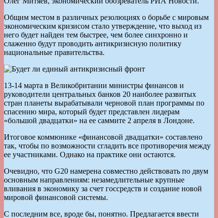
Олег Митяев, экономический обозреватель РИА Новости.
Общим местом в различных резолюциях о борьбе с мировым
экономическим кризисом стало утверждение, что выход из
него будет найден тем быстрее, чем более синхронно и
слаженно будут проводить антикризисную политику
национальные правительства.
13-14 марта в Великобритании министры финансов и
руководители центральных банков 20 наиболее развитых
стран планеты вырабатывали черновой план программы по
спасению мира, который будет представлен лидерам
«большой двадцатки» на ее саммите 2 апреля в Лондоне.
Итоговое коммюнике «финансовой двадцатки» составлено
так, чтобы по возможности сгладить все противоречия между
ее участниками. Однако на практике они остаются.
Очевидно, что G20 намерена совместно действовать по двум
основным направлениям: незамедлительные крупные
вливания в экономику за счет госсредств и создание новой
мировой финансовой системы.
С последним все, вроде бы, понятно. Предлагается ввести