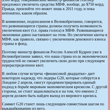
предложил увеличить средства МВФ, вообще, до $750 млрд.
Правда, произойти это может лишь к 2011 году, и пока
непонятно, каким образом.
В коммюнике, подписанном в Великобритании, говорится,
что развивающиеся страны должны получить возможность
увеличения квот (т.е. права голоса) в МВФ. Развивающиеся
экономики давно настаивают на этом. Но увеличение квоты в
МВФ, как правило, связано с увеличением денежного взноса
страны в фонд.
Поэтому министр финансов России Алексей Кудрин уже в
Великобритании заявил, что наша страна из-за экономических
трудностей не сможет увеличить свою долю при следующем
перераспределении квот.
В любом случае встреча «финансовой двадцатки» дает
некоторую надежду, что лидеры G20, которые соберутся в
Лондоне 2 апреля, смогут продемонстрировать единый
подход в борьбе мировым экономическим кризисом. С другой
стороны, не стоит зацикливаться и на том, что именно 2
апреля должен быть найден выход из мирового кризиса.
Саммит G20 станет лишь следующим совместным шагом по
выкарабкиванию из него.