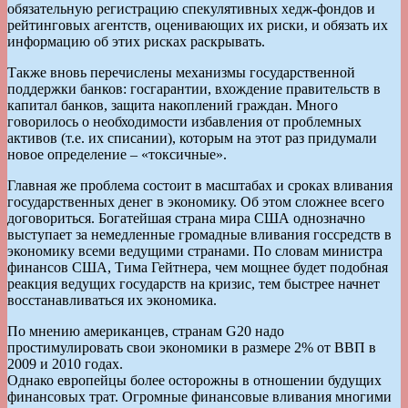
обязательную регистрацию спекулятивных хедж-фондов и
рейтинговых агентств, оценивающих их риски, и обязать их
информацию об этих рисках раскрывать.
Также вновь перечислены механизмы государственной
поддержки банков: госгарантии, вхождение правительств в
капитал банков, защита накоплений граждан. Много
говорилось о необходимости избавления от проблемных
активов (т.е. их списании), которым на этот раз придумали
новое определение – «токсичные».
Главная же проблема состоит в масштабах и сроках вливания
государственных денег в экономику. Об этом сложнее всего
договориться. Богатейшая страна мира США однозначно
выступает за немедленные громадные вливания госсредств в
экономику всеми ведущими странами. По словам министра
финансов США, Тима Гейтнера, чем мощнее будет подобная
реакция ведущих государств на кризис, тем быстрее начнет
восстанавливаться их экономика.
По мнению американцев, странам G20 надо
простимулировать свои экономики в размере 2% от ВВП в
2009 и 2010 годах.
Однако европейцы более осторожны в отношении будущих
финансовых трат. Огромные финансовые вливания многими