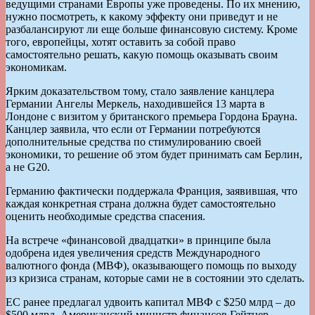
ведущими странами Европы уже проведены. По их мнению,
нужно посмотреть, к какому эффекту они приведут и не
разбалансируют ли еще больше финансовую систему. Кроме
того, европейцы, хотят оставить за собой право
самостоятельно решать, какую помощь оказывать своим
экономикам.
Ярким доказательством тому, стало заявление канцлера
Германии Ангелы Меркель, находившейся 13 марта в
Лондоне с визитом у британского премьера Гордона Брауна.
Канцлер заявила, что если от Германии потребуются
дополнительные средства по стимулированию своей
экономики, то решение об этом будет принимать сам Берлин,
а не G20.
Германию фактически поддержала Франция, заявившая, что
каждая конкретная страна должна будет самостоятельно
оценить необходимые средства спасения.
На встрече «финансовой двадцатки» в принципе была
одобрена идея увеличения средств Международного
валютного фонда (МВФ), оказывающего помощь по выходу
из кризиса странам, которые сами не в состоянии это сделать.
ЕС ранее предлагал удвоить капитал МВФ с $250 млрд – до
$500 млрд. Американский министр финансов Гейтнер