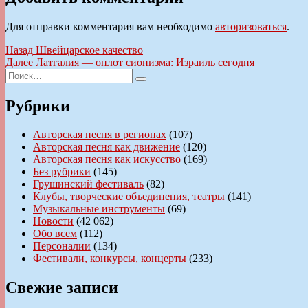
Для отправки комментария вам необходимо
авторизоваться
.
Навигация
Предыдущая
Назад
Швейцарское качество
запись:
Следующая
Далее
Латгалия — оплот сионизма: Израиль сегодня
по
Искать:
запись:
Поиск
записям
Рубрики
Авторская песня в регионах
(107)
Авторская песня как движение
(120)
Авторская песня как искусство
(169)
Без рубрики
(145)
Грушинский фестиваль
(82)
Клубы, творческие объединения, театры
(141)
Музыкальные инструменты
(69)
Новости
(42 062)
Обо всем
(112)
Персоналии
(134)
Фестивали, конкурсы, концерты
(233)
Свежие записи