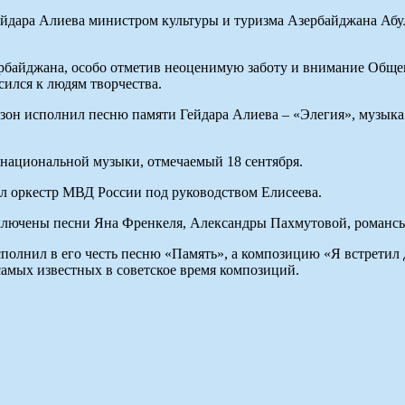
ейдара Алиева министром культуры и туризма Азербайджана Абу
ербайджана, особо отметив неоценимую заботу и внимание Обще
сился к людям творчества.
бзон исполнил песню памяти Гейдара Алиева – «Элегия», музык
национальной музыки, отмечаемый 18 сентября.
л оркестр МВД России под руководством Елисеева.
лючены песни Яна Френкеля, Александры Пахмутовой, романсы
олнил в его честь песню «Память», а композицию «Я встретил 
самых известных в советское время композиций.