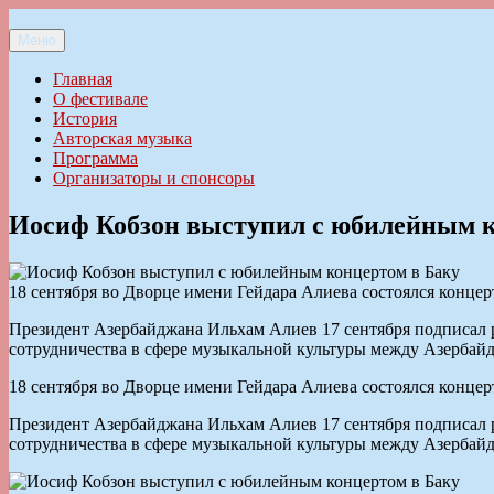
Перейти
к
Меню
Ильменский фестиваль авторской песни
содержимому
Главная
О фестивале
История
Авторская музыка
Программа
Организаторы и спонсоры
Иосиф Кобзон выступил с юбилейным к
18 сентября во Дворце имени Гейдара Алиева состоялся конце
Президент Азербайджана Ильхам Алиев 17 сентября подписал 
сотрудничества в сфере музыкальной культуры между Азербай
18 сентября во Дворце имени Гейдара Алиева состоялся конце
Президент Азербайджана Ильхам Алиев 17 сентября подписал 
сотрудничества в сфере музыкальной культуры между Азербай