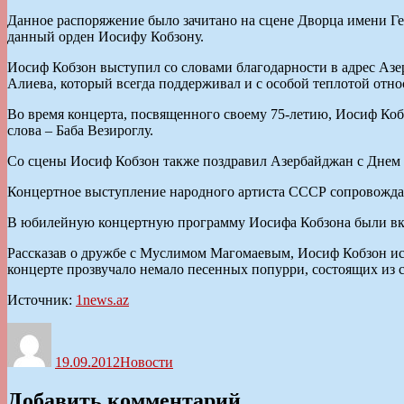
Данное распоряжение было зачитано на сцене Дворца имени Г
данный орден Иосифу Кобзону.
Иосиф Кобзон выступил со словами благодарности в адрес Аз
Алиева, который всегда поддерживал и с особой теплотой отно
Во время концерта, посвященного своему 75-летию, Иосиф Ко
слова – Баба Везироглу.
Со сцены Иосиф Кобзон также поздравил Азербайджан с Днем 
Концертное выступление народного артиста СССР сопровожда
В юбилейную концертную программу Иосифа Кобзона были вк
Рассказав о дружбе с Муслимом Магомаевым, Иосиф Кобзон исп
концерте прозвучало немало песенных попурри, состоящих из 
Источник:
1news.az
Автор
Опубликовано
Рубрики
19.09.2012
Новости
Добавить комментарий