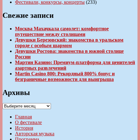
Фестивали, конкурсы, концерты
(233)
Свежие записи
Москва Махачкала самолет: комфортное
путешествие между столицами
Девушки Березовский: знакомства в уральском
городе с особым шармом
Девушки Ростова: знакомства в южной столице
России
Мартин Казино: Премиум-платформа для ценителей
азартных развлечений
Martin Casino 800: Рекордный 800% бонус и
безграничные возможности для выигрыша
Архивы
Архивы
Главная
О фестивале
История
Авторская музыка
Программа