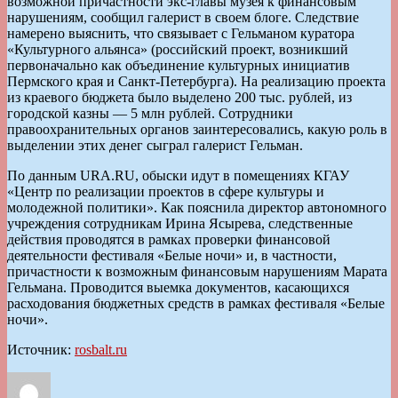
возможной причастности экс-главы музея к финансовым
нарушениям, сообщил галерист в своем блоге. Следствие
намерено выяснить, что связывает с Гельманом куратора
«Культурного альянса» (российский проект, возникший
первоначально как объединение культурных инициатив
Пермского края и Санкт-Петербурга). На реализацию проекта
из краевого бюджета было выделено 200 тыс. рублей, из
городской казны — 5 млн рублей. Сотрудники
правоохранительных органов заинтересовались, какую роль в
выделении этих денег сыграл галерист Гельман.
По данным URA.RU, обыски идут в помещениях КГАУ
«Центр по реализации проектов в сфере культуры и
молодежной политики». Как пояснила директор автономного
учреждения сотрудникам Ирина Ясырева, следственные
действия проводятся в рамках проверки финансовой
деятельности фестиваля «Белые ночи» и, в частности,
причастности к возможным финансовым нарушениям Марата
Гельмана. Проводится выемка документов, касающихся
расходования бюджетных средств в рамках фестиваля «Белые
ночи».
Источник:
rosbalt.ru
Автор
Опубликовано
Рубрики