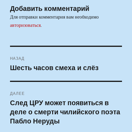
Добавить комментарий
Для отправки комментария вам необходимо
авторизоваться
.
Навигация
НАЗАД
по
Шесть часов смеха и слёз
Предыдущая
запись:
записям
ДАЛЕЕ
След ЦРУ может появиться в
Следующая
деле о смерти чилийского поэта
запись:
Пабло Неруды