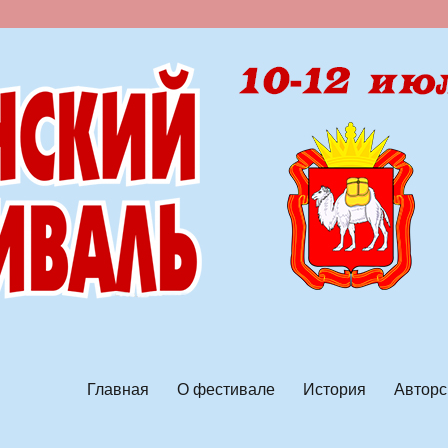
ской песни
Главная
О фестивале
История
Авторс