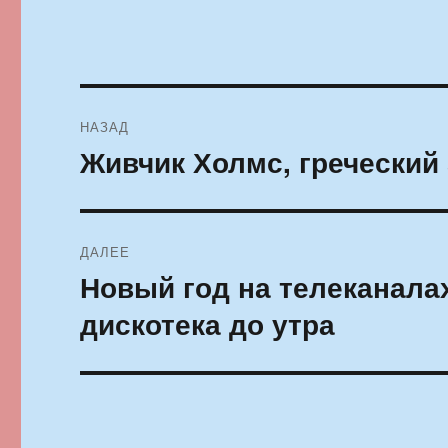
Навигация
НАЗАД
по
Живчик Холмс, греческий
Предыдущая
запись:
записям
ДАЛЕЕ
Новый год на телеканалах
Следующая
запись:
дискотека до утра