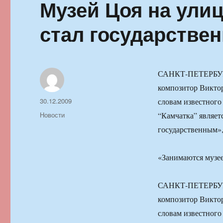
Музей Цоя на улиц
стал государстве
САНКТ-ПЕТЕРБУРГ, 
композитор Виктор
Автор
Опубликовано
30.12.2009
словам известного
Рубрики
Новости
“Камчатка” являет
государственным»,
«Занимаются музее
САНКТ-ПЕТЕРБУРГ, 
композитор Виктор
словам известного