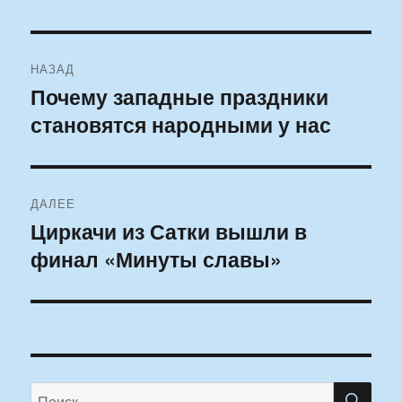
Навигация
НАЗАД
по
Почему западные праздники
Предыдущая
становятся народными у нас
запись:
записям
ДАЛЕЕ
Циркачи из Сатки вышли в
Следующая
финал «Минуты славы»
запись:
ПО
Искать: