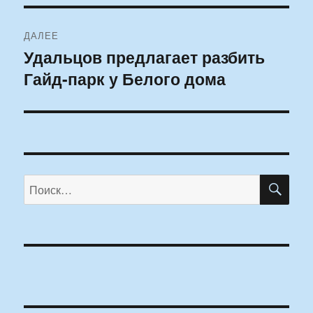
ДАЛЕЕ
Удальцов предлагает разбить
Следующая
Гайд-парк у Белого дома
запись:
ПО
Искать: