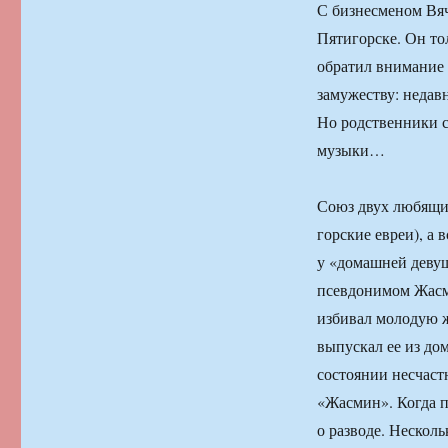
С бизнесменом Вя
Пятигорске. Он тол
обратил внимание 
замужеству: недав
Но родственники с
музыки…
Союз двух любящих
горские евреи), а 
у «домашней девуш
псевдонимом Жасм
избивал молодую ж
выпускал ее из до
состоянии несчастн
«Жасмин». Когда п
о разводе. Несколь