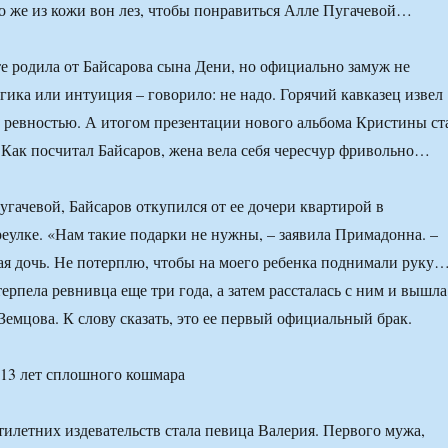
о же из кожи вон лез, чтобы понравиться Алле Пугачевой…
е родила от Байсарова сына Дени, но официально замуж не
гика или интуиция – говорило: не надо. Горячий кавказец извел
ревностью. А итогом презентации нового альбома Кристины ст
 Как посчитал Байсаров, жена вела себя чересчур фривольно…
гачевой, Байсаров откупился от ее дочери квартирой в
улке. «Нам такие подарки не нужны, – заявила Примадонна. –
я дочь. Не потерплю, чтобы на моего ребенка поднимали руку
ерпела ревнивца еще три года, а затем рассталась с ним и вышла
Земцова. К слову сказать, это ее первый официальный брак.
13 лет сплошного кошмара
илетних издевательств стала певица Валерия. Первого мужа,