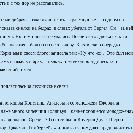
те и с тех пор не расставались.
былью добрая сказка закончилась в травмпункте. На одном из
показав синяки на бедрах, в слезах убегала от Сергея. Он – за ней
ниями. Но помириться не удалось. После этого адвокат как-то
о бывшая жена больна на всю голову. Катя в свою очередь о
Жориным в своем блоге написала так: «Ну что же… Это был мой
 самый тяжелый брак. Никаких претензий юридических и
аявлений тоже».
поплатилась за лесбийские связи
ба поп-дивы Кристины Агилеры и ее менеджера Джордана
 даже много видевший Голливуд – банкет обошелся молодожена
она долларов. Среди 130 гостей были Кэмерон Диас, Шерон
ор, Джастин Тимберлейк – и никто из них даже предположить 