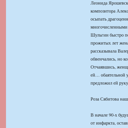
Леонида Ярошевско
композитора Алекс
осыпать драгоценн
многочисленными 
Шульгин быстро пок
прожитых лет жена
рассказывала Вале
обвенчались, но к
Отчаявшись, женщи
ей… обаятельной 
предложил ей руку
Роза Сябитова наш
В начале 90-х буду
от инфаркта, остав