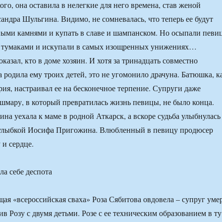
го, она оставила в нелегкие для него времена, став женой
андра Шульгина. Видимо, не сомневалась, что теперь ее будут
ыми камнями и купать в славе и шампанском. Но осыпали певи
тумаками и искупали в самых изощренных унижениях…
азал, кто в доме хозяин. И хотя за тринадцать совместно
 родила ему троих детей, это не угомонило драчуна. Батюшка, к
рия, настраивал ее на бесконечное терпение. Супруги даже
ошмару, в который превратилась жизнь певицы, не было конца.
на уехала к маме в родной Аткарск, а вскоре судьба улыбнулась
улыбкой Иосифа Пригожина. Влюбленный в певицу продюсер
 и сердце.
ла себе деспота
щая «всероссийская сваха» Роза Сябитова овдовела – супруг уме
ив Розу с двумя детьми. Розе с ее техническим образованием в ту