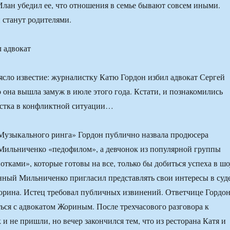
Илан убедил ее, что отношения в семье бывают совсем иными.
 станут родителями.
 адвокат
ясло известие: журналистку Катю Гордон избил адвокат Сергей
о она вышла замуж в июле этого года. Кстати, и познакомились
истка в конфликтной ситуации…
Музыкального ринга» Гордон публично назвала продюсера
Мильниченко «педофилом», а девчонок из популярной группы
тками», которые готовы на все, только бы добиться успеха в шо
нный Мильниченко пригласил представлять свои интересы в суд
орина. Истец требовал публичных извинений. Ответчице Гордо
ься с адвокатом Жориным. После трехчасового разговора к
 и не пришли, но вечер закончился тем, что из ресторана Катя и