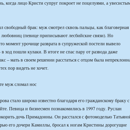
ень, когда лицо Кристи супруг покроет не поцелуями, а увесисты
ыл свободный брак: муж смотрел сквозь пальцы, как благоверная
 любовниц (певице приписывают лесбийские связи). Но
-то момент урочище разврата в супружеской постели вывело
 в ход пошли кулаки. В итоге не спас пару от развода даже
кс – мать в своем решении расстаться с отцом была непреклонна
ех пор видеть не хочет.
те муж сломал нос
рова стало широко известно благодаря его гражданскому браку с
те. Певица и бизнесмен познакомились в 1997 году. Руслан
покорить дочь Примадонны. Он расстался с фотомоделью Татьяно
рью его дочери Камиллы, бросал к ногам Кристины дорогущие