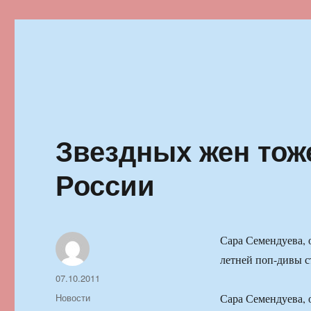
Ильменский фестиваль автор
Звездных жен тоже
России
Сара Семендуева, 
летней поп-дивы 
Автор
Опубликовано
07.10.2011
Рубрики
Новости
Сара Семендуева, 