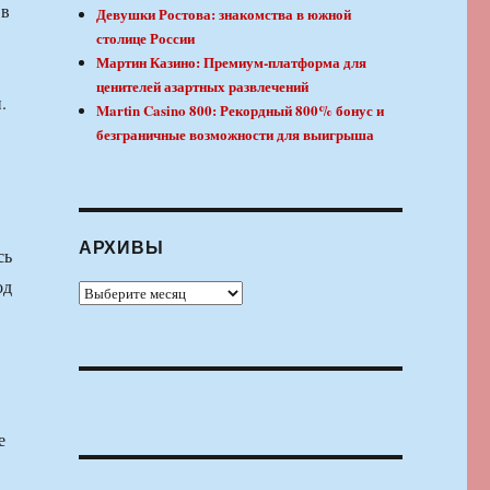
 в
Девушки Ростова: знакомства в южной
столице России
Мартин Казино: Премиум-платформа для
ценителей азартных развлечений
.
Martin Casino 800: Рекордный 800% бонус и
безграничные возможности для выигрыша
АРХИВЫ
сь
од
Архивы
е