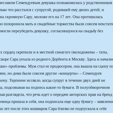
чеславом Семендуевым девушка познакомилась у родственников
ько что расстался с супругой, родившей ему двоих детей, и
на скромную Сару, моложе его на 17 лет. Она противилась
но похоронила мать и свадебные торжества были совсем некстати
могли переубедить девушку, согласившуюся на свадьбу без
 сердец скрепили и в местной синагоге (молодожены – таты,
вскоре Сара уехала из родного Дербента в Москву. Здесь и начали
ки» проблемы. Муж стал ее продюсером, она вышла на сцену п
ин, но дома были совсем другие «концерты» – Семендуев
ену. Терпение иссякло, когда супруг в течение двух дней не
ма, подсовывая на подпись какие-то бумаги. В полуобморочном
ая разглядела, что речь идет о передаче авторских прав на бренд
евица пришла в себя, она подписала еще одну бумагу – заявлени
ко лет после этих кошмаров Сара близко не подпускала к себе