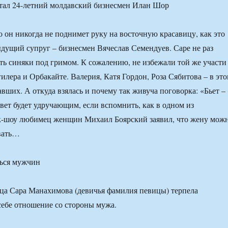
стал 24-летний молдавский бизнесмен Илан Шор
о он никогда не поднимет руку на восточную красавицу, как это
дущий супруг – бизнесмен Вячеслав Семендуев. Саре не раз
ть синяки под гримом. К сожалению, не избежали той же участи
илера и Орбакайте. Валерия, Катя Гордон, Роза Сябитова – в эт
вших. А откуда взялась и почему так живуча поговорка: «Бьет –
вет будет удручающим, если вспомнить, как в одном из
к-шоу любимец женщин Михаил Боярский заявил, что жену мож
вать…
ться мужчин
ица Сара Манахимова (девичья фамилия певицы) терпела
себе отношение со стороны мужа.