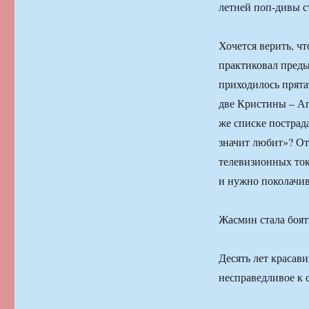
летней поп-дивы 
Хочется верить, чт
практиковал преды
приходилось прята
две Кристины – Аг
же списке пострада
значит любит»? От
телевизионных то
и нужно поколачи
Жасмин стала боя
Десять лет красав
несправедливое к 