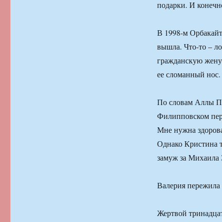
подарки. И конечн
В 1998-м Орбакайт
вышла. Что-то – ло
гражданскую жену 
ее сломанный нос.
По словам Аллы Пу
Филипповском пере
Мне нужна здорова
Однако Кристина т
замуж за Михаила 
Валерия пережила 
Жертвой тринадцат