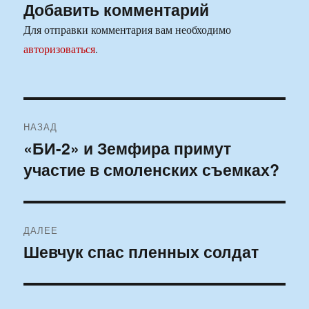
Добавить комментарий
Для отправки комментария вам необходимо
авторизоваться
.
Навигация
НАЗАД
по
«БИ-2» и Земфира примут
Предыдущая
участие в смоленских съемках?
запись:
записям
ДАЛЕЕ
Шевчук спас пленных солдат
Следующая
запись: