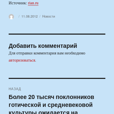
Источник:
rian.ru
Автор
Опубликовано
Рубрики
11.08.2012
Новости
Добавить комментарий
Для отправки комментария вам необходимо
авторизоваться
.
Навигация
НАЗАД
по
Более 20 тысяч поклонников
Предыдущая
готической и средневековой
запись:
записям
культуры ожидается на