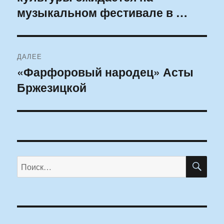
музыкальном фестивале в …
ДАЛЕЕ
«Фарфоровый народец» Асты
Следующая
Бржезицкой
запись:
ПО
Искать: