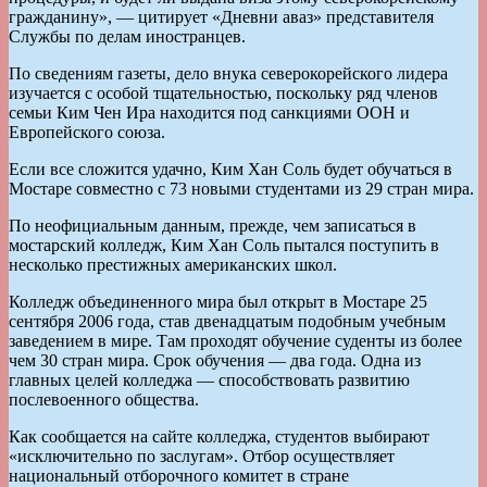
гражданину», — цитирует «Дневни аваз» представителя
Службы по делам иностранцев.
По сведениям газеты, дело внука северокорейского лидера
изучается с особой тщательностью, поскольку ряд членов
семьи Ким Чен Ира находится под санкциями ООН и
Европейского союза.
Если все сложится удачно, Ким Хан Соль будет обучаться в
Мостаре совместно с 73 новыми студентами из 29 стран мира.
По неофициальным данным, прежде, чем записаться в
мостарский колледж, Ким Хан Соль пытался поступить в
несколько престижных американских школ.
Колледж объединенного мира был открыт в Мостаре 25
сентября 2006 года, став двенадцатым подобным учебным
заведением в мире. Там проходят обучение суденты из более
чем 30 стран мира. Срок обучения — два года. Одна из
главных целей колледжа — способствовать развитию
послевоенного общества.
Как сообщается на сайте колледжа, студентов выбирают
«исключительно по заслугам». Отбор осуществляет
национальный отборочного комитет в стране