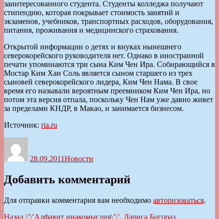
заинтересованного студента. Студенты колледжа получают
стипендию, которая покрывает стоимость занятий и
экзаменов, учебников, транспортных расходов, оборудования,
питания, проживания и медицинского страхования.
Открытой информации о детях и внуках нынешнего
северокорейского руководителя нет. Однако в иностранной
печати упоминаются три сына Ким Чен Ира. Собирающийся в
Мостар Ким Хан Соль является сыном старшего из трех
сыновей северокорейского лидера, Ким Чен Нама. В свое
время его называли вероятным преемником Ким Чен Ира, но
потом эта версия отпала, поскольку Чен Нам уже давно живет
за пределами КНДР, в Макао, и занимается бизнесом.
Источник:
ria.ru
Автор
Опубликовано
Рубрики
28.09.2011
Новости
Добавить комментарий
Для отправки комментария вам необходимо
авторизоваться
.
Навигация
Предыдущая
Назад
\’\’Алфавит инакомыслия\’\’. Лариса Богораз.