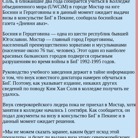
Соль, в ближайшие два года собирается учиться в Колледже
объединенного мира (UWCiM) в городе Мостар на юге
Боснии и Герцеговины и в данный момент ожидает выдачи
визы в консульстве БиГ в Пекине, сообщила боснийская
газета «Дневни аваз».
Босния и Герцеговина — одна из шести республик бывшей
Югославии. Мостар — главный город Герцеговины,
населенный преимущественно хорватами и мусульманами
(население около 76 тыс. человек). Этот один из наиболее
красивых балканских городов подвергся серьезным
разрушениям во время войны в БиГ 1992-1995 годов.
Руководство учебного заведения держит в тайне информацию
о том, что внук известного диктатора намерен обучаться в
БиГ. Поэтому, как указывает издание, никаких других
сведений по поводу Ким Хан Соля в колледже получить не
удалось.
Внук северокорейского лидера пока не приехал в Мостар, хотя
занятия в колледже начались 1 сентября. Как сообщается, он
подал документы на визу в консульство БиГ в Пекине и в
данный момент ожидает решения.
«Мы не можем сказать заранее, каким будет исход этой
процедуры, и будет ли выдана виза этому северокорейскому