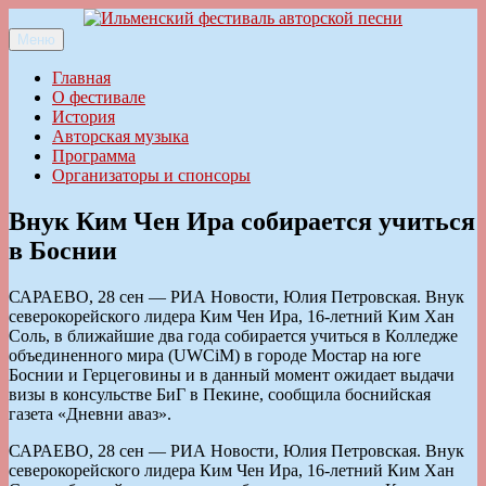
Перейти
к
Меню
Ильменский фестиваль авторской песни
содержимому
Главная
О фестивале
История
Авторская музыка
Программа
Организаторы и спонсоры
Внук Ким Чен Ира собирается учиться
в Боснии
САРАЕВО, 28 сен — РИА Новости, Юлия Петровская. Внук
северокорейского лидера Ким Чен Ира, 16-летний Ким Хан
Соль, в ближайшие два года собирается учиться в Колледже
объединенного мира (UWCiM) в городе Мостар на юге
Боснии и Герцеговины и в данный момент ожидает выдачи
визы в консульстве БиГ в Пекине, сообщила боснийская
газета «Дневни аваз».
САРАЕВО, 28 сен — РИА Новости, Юлия Петровская. Внук
северокорейского лидера Ким Чен Ира, 16-летний Ким Хан