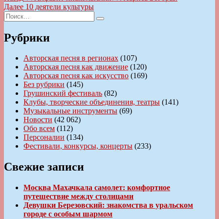
запись:
Следующая
Далее
10 деятели культуры
по
Искать:
запись:
Поиск
записям
Рубрики
Авторская песня в регионах
(107)
Авторская песня как движение
(120)
Авторская песня как искусство
(169)
Без рубрики
(145)
Грушинский фестиваль
(82)
Клубы, творческие объединения, театры
(141)
Музыкальные инструменты
(69)
Новости
(42 062)
Обо всем
(112)
Персоналии
(134)
Фестивали, конкурсы, концерты
(233)
Свежие записи
Москва Махачкала самолет: комфортное
путешествие между столицами
Девушки Березовский: знакомства в уральском
городе с особым шармом