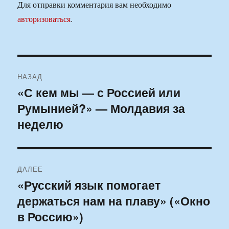
Для отправки комментария вам необходимо
авторизоваться
.
Навигация
НАЗАД
по
«С кем мы — с Россией или
Предыдущая
Румынией?» — Молдавия за
запись:
записям
неделю
ДАЛЕЕ
«Русский язык помогает
Следующая
держаться нам на плаву» («Окно
запись:
в Россию»)