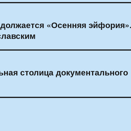
одолжается «Осенняя эйфория»
славским
ьная столица документального