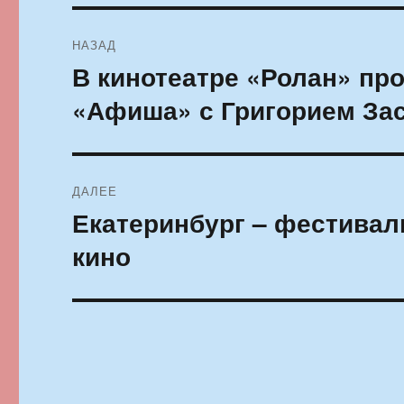
Навигация
НАЗАД
по
В кинотеатре «Ролан» пр
Предыдущая
запись:
записям
«Афиша» с Григорием За
ДАЛЕЕ
Екатеринбург – фестивал
Следующая
запись:
кино