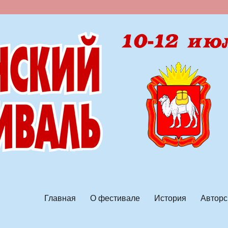
ской песни
Главная
О фестивале
История
Авторс