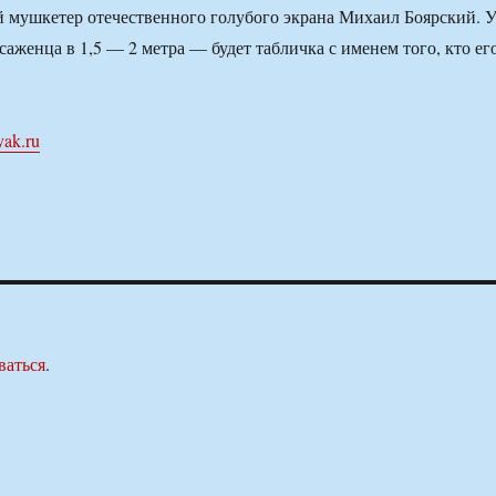
й мушкетер отечественного голубого экрана Михаил Боярский. 
аженца в 1,5 — 2 метра — будет табличка с именем того, кто ег
yak.ru
ваться
.