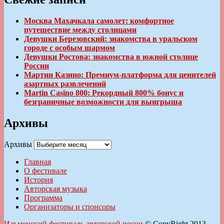
Москва Махачкала самолет: комфортное
путешествие между столицами
Девушки Березовский: знакомства в уральском
городе с особым шармом
Девушки Ростова: знакомства в южной столице
России
Мартин Казино: Премиум-платформа для ценителей
азартных развлечений
Martin Casino 800: Рекордный 800% бонус и
безграничные возможности для выигрыша
Архивы
Архивы
Главная
О фестивале
История
Авторская музыка
Программа
Организаторы и спонсоры
Ильменский фестиваль авторской песни
© CopyRight 2013-