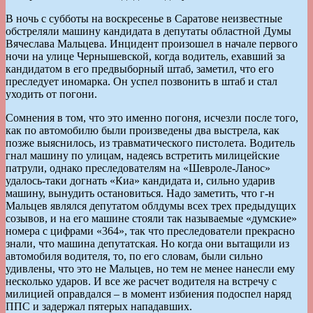
В ночь с субботы на воскресенье в Саратове неизвестные
обстреляли машину кандидата в депутаты областной Думы
Вячеслава Мальцева. Инцидент произошел в начале первого
ночи на улице Чернышевской, когда водитель, ехавший за
кандидатом в его предвыборный штаб, заметил, что его
преследует иномарка. Он успел позвонить в штаб и стал
уходить от погони.
Сомнения в том, что это именно погоня, исчезли после того,
как по автомобилю были произведены два выстрела, как
позже выяснилось, из травматического пистолета. Водитель
гнал машину по улицам, надеясь встретить милицейские
патрули, однако преследователям на «Шевроле-Ланос»
удалось-таки догнать «Киа» кандидата и, сильно ударив
машину, вынудить остановиться. Надо заметить, что г-н
Мальцев являлся депутатом облдумы всех трех предыдущих
созывов, и на его машине стояли так называемые «думские»
номера с цифрами «364», так что преследователи прекрасно
знали, что машина депутатская. Но когда они вытащили из
автомобиля водителя, то, по его словам, были сильно
удивлены, что это не Мальцев, но тем не менее нанесли ему
несколько ударов. И все же расчет водителя на встречу с
милицией оправдался – в момент избиения подоспел наряд
ППС и задержал пятерых нападавших.