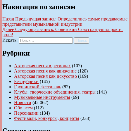
Навигация по записям
Назад
Предыдущая запись:
Определились самые продаваемые
представители музыкальной индустрии
Далее
Следующая запись:
Советский Союз разрушил рок-н-
ролл!
Искать:
Поиск
Рубрики
Авторская песня в регионах
(107)
Авторская песня как движение
(120)
Авторская песня как искусство
(169)
Без рубрики
(145)
Грушинский фестиваль
(82)
Клубы, творческие объединения, театры
(141)
Музыкальные инструменты
(69)
Новости
(42 062)
Обо всем
(112)
Персоналии
(134)
Фестивали, конкурсы, концерты
(233)
Свежие записи