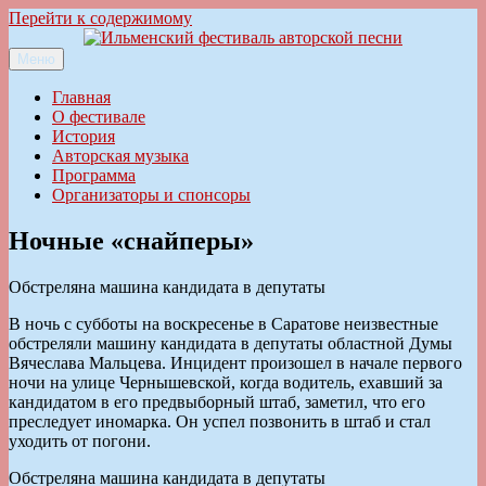
Перейти к содержимому
Меню
Ильменский фестиваль авторской песни
Главная
О фестивале
История
Авторская музыка
Программа
Организаторы и спонсоры
Ночные «снайперы»
Обстреляна машина кандидата в депутаты
В ночь с субботы на воскресенье в Саратове неизвестные
обстреляли машину кандидата в депутаты областной Думы
Вячеслава Мальцева. Инцидент произошел в начале первого
ночи на улице Чернышевской, когда водитель, ехавший за
кандидатом в его предвыборный штаб, заметил, что его
преследует иномарка. Он успел позвонить в штаб и стал
уходить от погони.
Обстреляна машина кандидата в депутаты