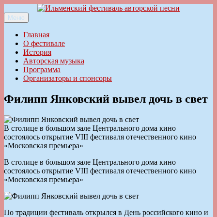
Перейти
к
Меню
Ильменский фестиваль авторской песни
содержимому
Главная
О фестивале
История
Авторская музыка
Программа
Организаторы и спонсоры
Филипп Янковский вывел дочь в свет
В столице в большом зале Центрального дома кино
состоялось открытие VIII фестиваля отечественного кино
«Московская премьера»
В столице в большом зале Центрального дома кино
состоялось открытие VIII фестиваля отечественного кино
«Московская премьера»
По традиции фестиваль открылся в День российского кино и