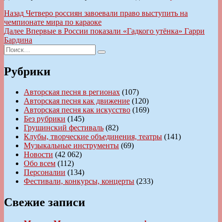
Навигация
Предыдущая
Назад
Четверо россиян завоевали право выступить на
запись:
чемпионате мира по караоке
по
Следующая
Далее
Впервые в России показали «Гадкого утёнка» Гарри
записям
запись:
Бардина
Искать:
Поиск
Рубрики
Авторская песня в регионах
(107)
Авторская песня как движение
(120)
Авторская песня как искусство
(169)
Без рубрики
(145)
Грушинский фестиваль
(82)
Клубы, творческие объединения, театры
(141)
Музыкальные инструменты
(69)
Новости
(42 062)
Обо всем
(112)
Персоналии
(134)
Фестивали, конкурсы, концерты
(233)
Свежие записи