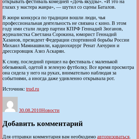
открывать фестиваль комедией «Дочь якудзы». «И это на
глазах у мастера жанра», — шутил со сцены Баталов.
В жюри конкурса по традиции вошли люди, чья
профессиональная деятельность не связана с кино. В этом
году ими стали лидер партии КПРФ Геннадий Зюганов,
журналистка Светлана Сорокина, юморист Геннадий
Хазанов, президент Федерации спортивной борьбы России
Михаил Мамиашвили, кардиохирург Ренат Акчурин и
дрессировщик Азиз Аскарян.
К слову, последний пришел на фестиваль с маленькой
обезьянкой, одетой в зеленую футболку. Все время просмотра
она сидела у него на руках, внимательно наблюдая за
событиями, а иногда даже удивленно открывала рот.
Источник:
trud.ru
Автор
Опубликовано
Рубрики
30.08.2010
Новости
Добавить комментарий
Для отправки комментария вам необходимо
авторизоваться
.