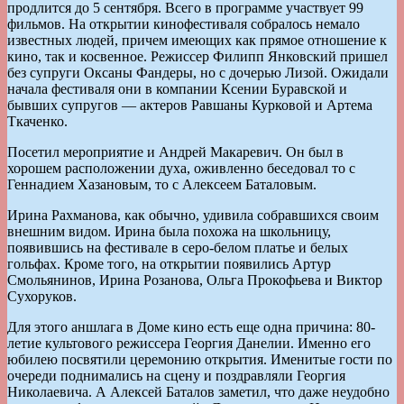
продлится до 5 сентября. Всего в программе участвует 99
фильмов. На открытии кинофестиваля собралось немало
известных людей, причем имеющих как прямое отношение к
кино, так и косвенное. Режиссер Филипп Янковский пришел
без супруги Оксаны Фандеры, но с дочерью Лизой. Ожидали
начала фестиваля они в компании Ксении Буравской и
бывших супругов — актеров Равшаны Курковой и Артема
Ткаченко.
Посетил мероприятие и Андрей Макаревич. Он был в
хорошем расположении духа, оживленно беседовал то с
Геннадием Хазановым, то с Алексеем Баталовым.
Ирина Рахманова, как обычно, удивила собравшихся своим
внешним видом. Ирина была похожа на школьницу,
появившись на фестивале в серо-белом платье и белых
гольфах. Кроме того, на открытии появились Артур
Смольянинов, Ирина Розанова, Ольга Прокофьева и Виктор
Сухоруков.
Для этого аншлага в Доме кино есть еще одна причина: 80-
летие культового режиссера Георгия Данелии. Именно его
юбилею посвятили церемонию открытия. Именитые гости по
очереди поднимались на сцену и поздравляли Георгия
Николаевича. А Алексей Баталов заметил, что даже неудобно