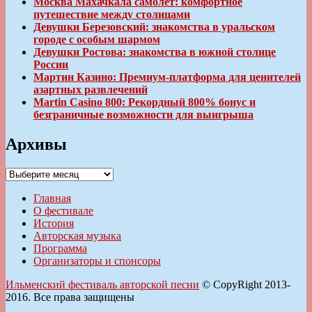
Москва Махачкала самолет: комфортное
путешествие между столицами
Девушки Березовский: знакомства в уральском
городе с особым шармом
Девушки Ростова: знакомства в южной столице
России
Мартин Казино: Премиум-платформа для ценителей
азартных развлечений
Martin Casino 800: Рекордный 800% бонус и
безграничные возможности для выигрыша
Архивы
Архивы
Главная
О фестивале
История
Авторская музыка
Программа
Организаторы и спонсоры
Ильменский фестиваль авторской песни
© CopyRight 2013-
2016. Все права защищены