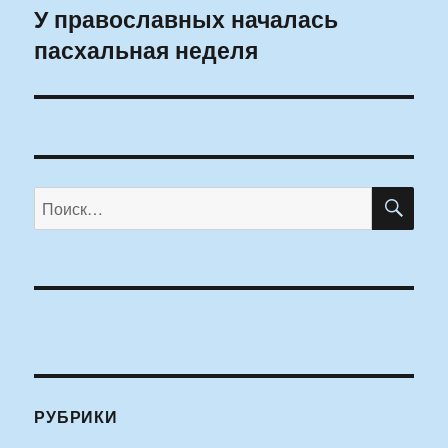
У православных началась
Следующая
пасхальная неделя
запись:
ПО
Искать:
РУБРИКИ