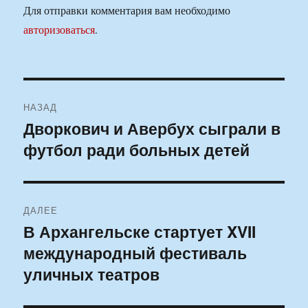
Для отправки комментария вам необходимо
авторизоваться
.
Навигация
НАЗАД
по
Дворкович и Авербух сыграли в
Предыдущая
футбол ради больных детей
запись:
записям
ДАЛЕЕ
В Архангельске стартует XVII
Следующая
международный фестиваль
запись:
уличных театров