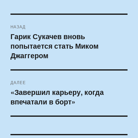
Навигация
НАЗАД
по
Гарик Сукачев вновь
Предыдущая
попытается стать Миком
запись:
записям
Джаггером
ДАЛЕЕ
«Завершил карьеру, когда
Следующая
впечатали в борт»
запись: