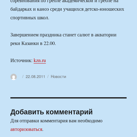
соревнования по гребле академической и гребле на
байдарках и каноэ среди учащихся детско-юношеских
спортивных школ.
Завершением праздника станет салют в акватории
реки Казанки в 22.00.
Источник:
kzn.ru
Автор
Опубликовано
Рубрики
22.08.2011
Новости
Добавить комментарий
Для отправки комментария вам необходимо
авторизоваться
.