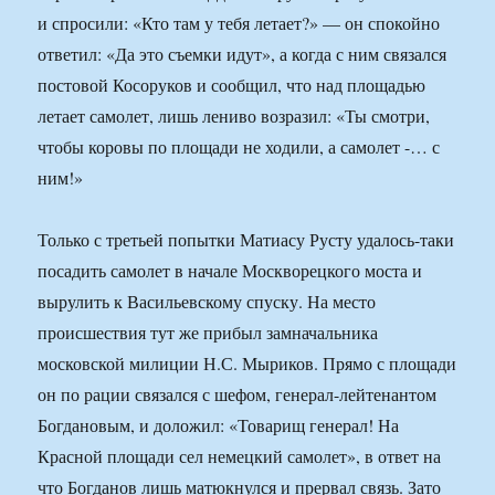
и спросили: «Кто там у тебя летает?» — он спокойно
ответил: «Да это съемки идут», а когда с ним связался
постовой Косоруков и сообщил, что над площадью
летает самолет, лишь лениво возразил: «Ты смотри,
чтобы коровы по площади не ходили, а самолет -… с
ним!»
Только с третьей попытки Матиасу Русту удалось-таки
посадить самолет в начале Москворецкого моста и
вырулить к Васильевскому спуску. На место
происшествия тут же прибыл замначальника
московской милиции Н.С. Мыриков. Прямо с площади
он по рации связался с шефом, генерал-лейтенантом
Богдановым, и доложил: «Товарищ генерал! На
Красной площади сел немецкий самолет», в ответ на
что Богданов лишь матюкнулся и прервал связь. Зато