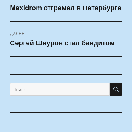
по
Maxidrom отгремел в Петербурге
Предыдущая
запись:
записям
ДАЛЕЕ
Сергей Шнуров стал бандитом
Следующая
запись:
ПО
Искать: