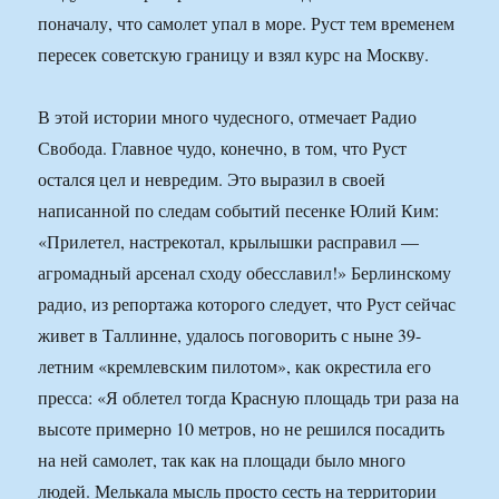
поначалу, что самолет упал в море. Руст тем временем
пересек советскую границу и взял курс на Москву.
В этой истории много чудесного, отмечает Радио
Свобода. Главное чудо, конечно, в том, что Руст
остался цел и невредим. Это выразил в своей
написанной по следам событий песенке Юлий Ким:
«Прилетел, настрекотал, крылышки расправил —
агромадный арсенал сходу обесславил!» Берлинскому
радио, из репортажа которого следует, что Руст сейчас
живет в Таллинне, удалось поговорить с ныне 39-
летним «кремлевским пилотом», как окрестила его
пресса: «Я облетел тогда Красную площадь три раза на
высоте примерно 10 метров, но не решился посадить
на ней самолет, так как на площади было много
людей. Мелькала мысль просто сесть на территории