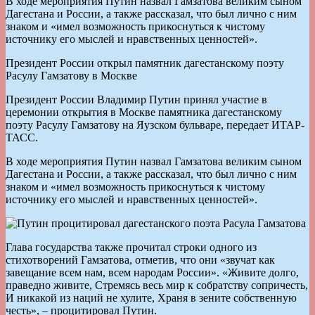
В ходе мероприятия Путин назвал Гамзатова великим сыном
Дагестана и России, а также рассказал, что был лично с ним
знаком и «имел возможность прикоснуться к чистому
источнику его мыслей и нравственных ценностей».
Президент России открыл памятник дагестанскому поэту
Расулу Гамзатову в Москве
Президент России Владимир Путин принял участие в
церемонии открытия в Москве памятника дагестанскому
поэту Расулу Гамзатову на Яузском бульваре, передает ИТАР-
ТАСС.
В ходе мероприятия Путин назвал Гамзатова великим сыном
Дагестана и России, а также рассказал, что был лично с ним
знаком и «имел возможность прикоснуться к чистому
источнику его мыслей и нравственных ценностей».
Глава государства также прочитал строки одного из
стихотворений Гамзатова, отметив, что они «звучат как
завещание всем нам, всем народам России». «Живите долго,
праведно живите, Стремясь весь мир к собратству сопричесть,
И никакой из наций не хулите, Храня в зените собственную
честь», – процитировал Путин.