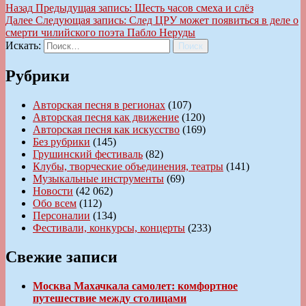
Назад
Предыдущая запись:
Шесть часов смеха и слёз
Далее
Следующая запись:
След ЦРУ может появиться в деле о
смерти чилийского поэта Пабло Неруды
Искать:
Поиск
Рубрики
Авторская песня в регионах
(107)
Авторская песня как движение
(120)
Авторская песня как искусство
(169)
Без рубрики
(145)
Грушинский фестиваль
(82)
Клубы, творческие объединения, театры
(141)
Музыкальные инструменты
(69)
Новости
(42 062)
Обо всем
(112)
Персоналии
(134)
Фестивали, конкурсы, концерты
(233)
Свежие записи
Москва Махачкала самолет: комфортное
путешествие между столицами