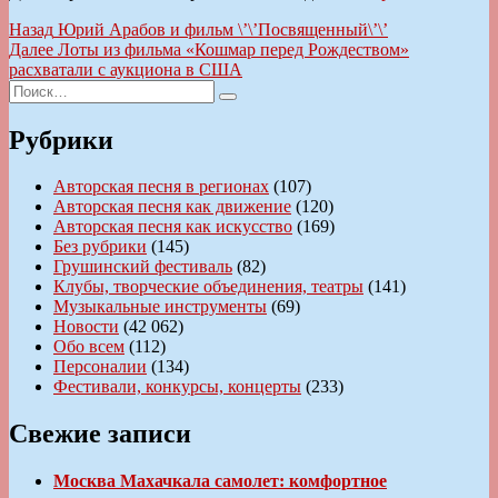
Навигация
Предыдущая
Назад
Юрий Арабов и фильм \’\’Посвященный\’\’
запись:
Следующая
Далее
Лоты из фильма «Кошмар перед Рождеством»
по
запись:
расхватали с аукциона в США
записям
Искать:
Поиск
Рубрики
Авторская песня в регионах
(107)
Авторская песня как движение
(120)
Авторская песня как искусство
(169)
Без рубрики
(145)
Грушинский фестиваль
(82)
Клубы, творческие объединения, театры
(141)
Музыкальные инструменты
(69)
Новости
(42 062)
Обо всем
(112)
Персоналии
(134)
Фестивали, конкурсы, концерты
(233)
Свежие записи
Москва Махачкала самолет: комфортное