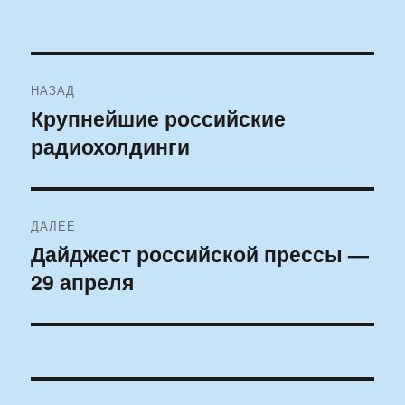
Навигация
НАЗАД
по
Крупнейшие российские
Предыдущая
радиохолдинги
запись:
записям
ДАЛЕЕ
Дайджест российской прессы —
Следующая
29 апреля
запись: