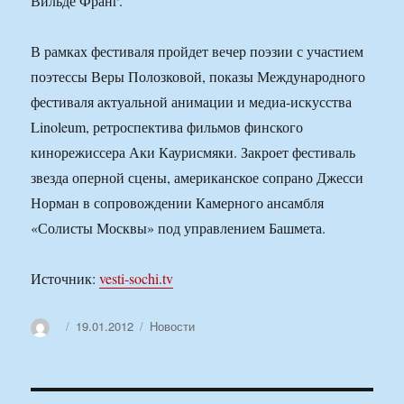
Вильде Франг.
В рамках фестиваля пройдет вечер поэзии с участием
поэтессы Веры Полозковой, показы Международного
фестиваля актуальной анимации и медиа-искусства
Linoleum, ретроспектива фильмов финского
кинорежиссера Аки Каурисмяки. Закроет фестиваль
звезда оперной сцены, американское сопрано Джесси
Норман в сопровождении Камерного ансамбля
«Солисты Москвы» под управлением Башмета.
Источник:
vesti-sochi.tv
Автор
Опубликовано
Рубрики
19.01.2012
Новости