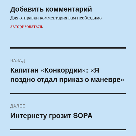
Добавить комментарий
Для отправки комментария вам необходимо
авторизоваться
.
Навигация
НАЗАД
по
Капитан «Конкордии»: «Я
Предыдущая
поздно отдал приказ о маневре»
запись:
записям
ДАЛЕЕ
Интернету грозит SOPA
Следующая
запись: