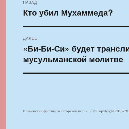
НАЗАД
по
Кто убил Мухаммеда?
Предыдущая
запись:
записям
ДАЛЕЕ
«Би-Би-Си» будет трансл
Следующая
запись:
мусульманской молитве
Ильменский фестиваль авторской песни
© CopyRight 2013-20