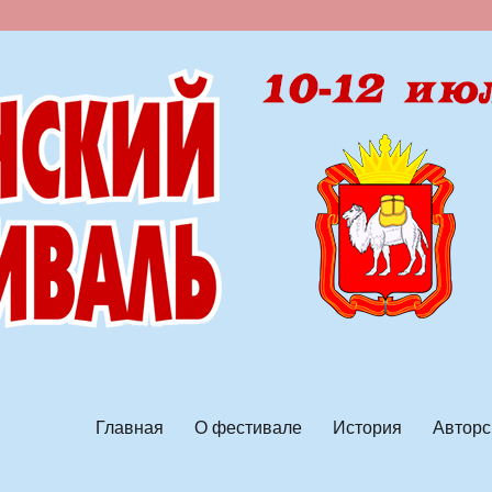
ской песни
Главная
О фестивале
История
Авторс