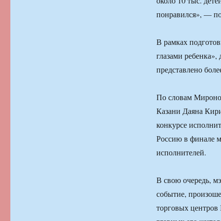
около 10 тыс. дете
понравился», — п
В рамках подготов
глазами ребенка», 
представлено боле
По словам Миронов
Казани Даяна Кир
конкурсе исполнит
Россию в финале м
исполнителей.
В свою очередь, м
событие, произоше
торговых центров 