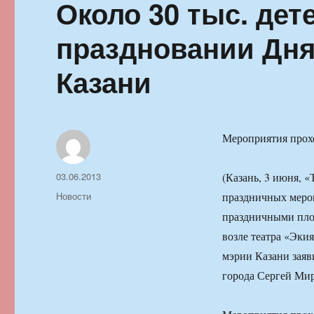
Около 30 тыс. дет
праздновании Дня
Казани
Мероприятия прох
Автор
Опубликовано
03.06.2013
(Казань, 3 июня, 
Рубрики
Новости
праздничных мероп
праздничными пло
возле театра «Эки
мэрии Казани заяв
города Сергей Ми