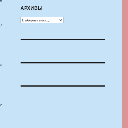
им
АРХИВЫ
Архивы
р
м
е