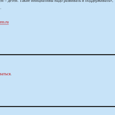
ей – детей. Такие инициативы надо развивать и поддерживать»,
.
orm.ru
ваться
.