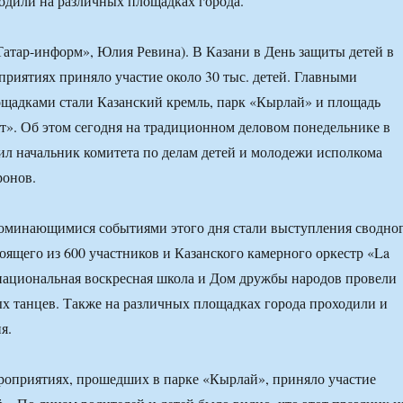
одили на различных площадках города.
«Татар-информ», Юлия Ревина). В Казани в День защиты детей в
риятиях приняло участие около 30 тыс. детей. Главными
щадками стали Казанский кремль, парк «Кырлай» и площадь
ят». Об этом сегодня на традиционном деловом понедельнике в
ил начальник комитета по делам детей и молодежи исполкома
ронов.
поминающимися событиями этого дня стали выступления сводно
тоящего из 600 участников и Казанского камерного оркестр «La
национальная воскресная школа и Дом дружбы народов провели
х танцев. Также на различных площадках города проходили и
я.
роприятиях, прошедших в парке «Кырлай», приняло участие