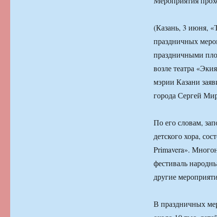
Мероприятия прох
(Казань, 3 июня, 
праздничных мероп
праздничными пло
возле театра «Эки
мэрии Казани заяв
города Сергей Ми
По его словам, за
детского хора, сос
Primavera». Много
фестиваль народны
другие мероприяти
В праздничных ме