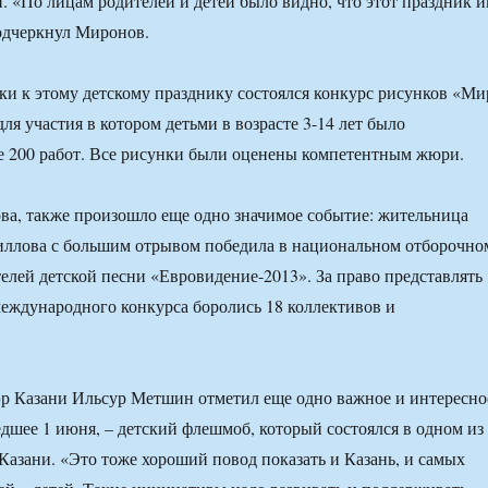
й. «По лицам родителей и детей было видно, что этот праздник 
одчеркнул Миронов.
ки к этому детскому празднику состоялся конкурс рисунков «Ми
для участия в котором детьми в возрасте 3-14 лет было
е 200 работ. Все рисунки были оценены компетентным жюри.
а, также произошло еще одно значимое событие: жительница
иллова с большим отрывом победила в национальном отборочно
елей детской песни «Евровидение-2013». За право представлять
еждународного конкурса боролись 18 коллективов и
эр Казани Ильсур Метшин отметил еще одно важное и интересно
дшее 1 июня, – детский флешмоб, который состоялся в одном из
Казани. «Это тоже хороший повод показать и Казань, и самых