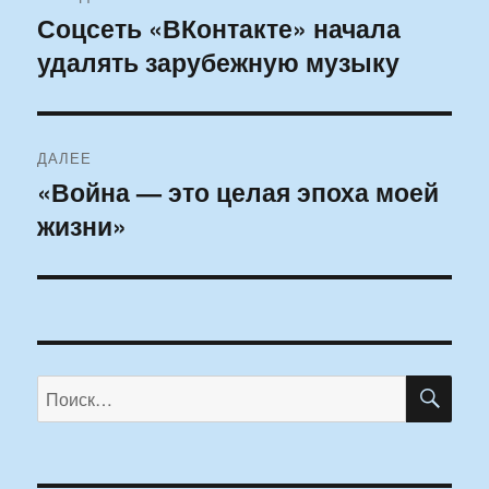
по
Соцсеть «ВКонтакте» начала
Предыдущая
удалять зарубежную музыку
запись:
записям
ДАЛЕЕ
«Война — это целая эпоха моей
Следующая
жизни»
запись:
ПО
Искать: