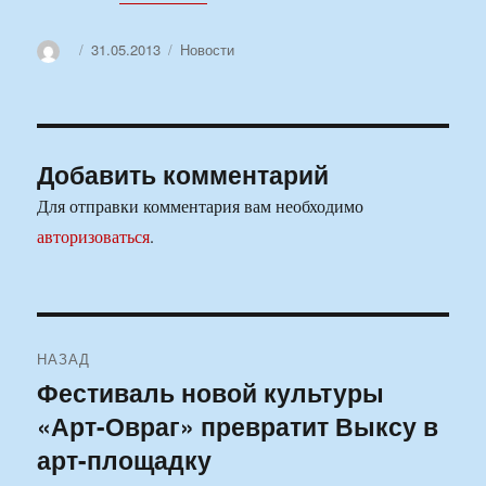
Автор
Опубликовано
Рубрики
31.05.2013
Новости
Добавить комментарий
Для отправки комментария вам необходимо
авторизоваться
.
Навигация
НАЗАД
по
Фестиваль новой культуры
Предыдущая
«Арт-Овраг» превратит Выксу в
запись:
записям
арт-площадку