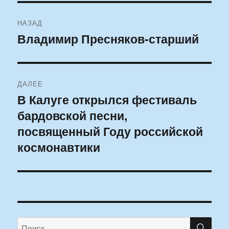
Навигация
НАЗАД
по
Владимир Пресняков-старший
Предыдущая
запись:
записям
ДАЛЕЕ
В Калуге открылся фестиваль
Следующая
бардовской песни,
запись:
посвященный Году российской
космонавтики
ПО
Искать: