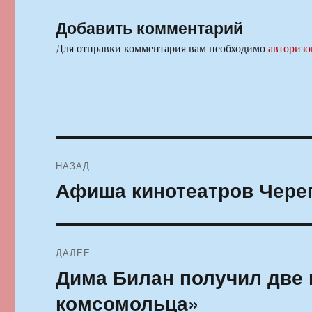
Добавить комментарий
Для отправки комментария вам необходимо
авторизо
Навигация
НАЗАД
по
Афиша кинотеатров Череп
Предыдущая
запись:
записям
ДАЛЕЕ
Дима Билан получил две 
Следующая
запись:
комсомольца»