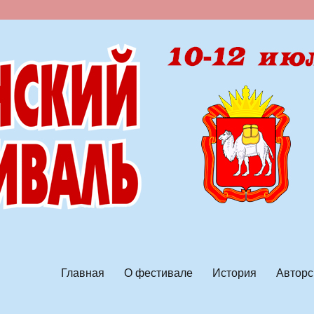
ской песни
Главная
О фестивале
История
Авторс