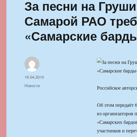
За песни на Груш
Самарой РАО треб
«Самарские бард
Автор
Опубликовано
16.04.2010
Рубрики
Новости
Российское авторс
Об этом передаёт 
из организаторов 
«Самарских бардов
участников и пере