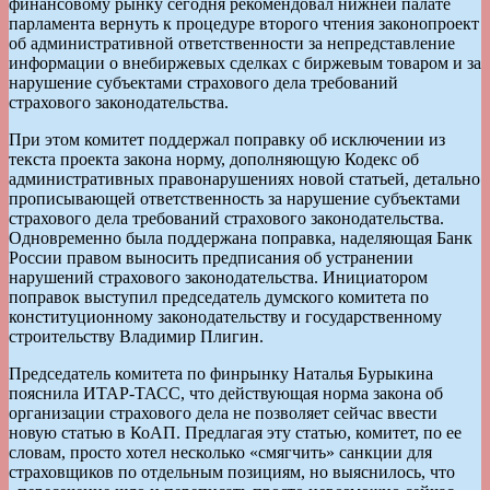
финансовому рынку сегодня рекомендовал нижней палате
парламента вернуть к процедуре второго чтения законопроект
об административной ответственности за непредставление
информации о внебиржевых сделках с биржевым товаром и за
нарушение субъектами страхового дела требований
страхового законодательства.
При этом комитет поддержал поправку об исключении из
текста проекта закона норму, дополняющую Кодекс об
административных правонарушениях новой статьей, детально
прописывающей ответственность за нарушение субъектами
страхового дела требований страхового законодательства.
Одновременно была поддержана поправка, наделяющая Банк
России правом выносить предписания об устранении
нарушений страхового законодательства. Инициатором
поправок выступил председатель думского комитета по
конституционному законодательству и государственному
строительству Владимир Плигин.
Председатель комитета по финрынку Наталья Бурыкина
пояснила ИТАР-ТАСС, что действующая норма закона об
организации страхового дела не позволяет сейчас ввести
новую статью в КоАП. Предлагая эту статью, комитет, по ее
словам, просто хотел несколько «смягчить» санкции для
страховщиков по отдельным позициям, но выяснилось, что