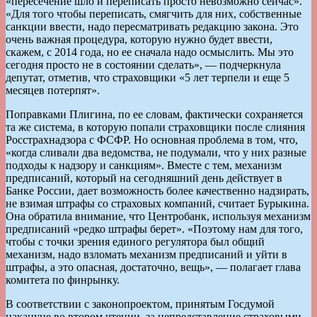
«пересечение шло и переписать просто невозможно сейчас».
«Для того чтобы переписать, смягчить для них, собственные
санкции ввести, надо пересматривать редакцию закона. Это
очень важная процедура, которую нужно будет ввести,
скажем, с 2014 года, но ее сначала надо осмыслить. Мы это
сегодня просто не в состоянии сделать», — подчеркнула
депутат, отметив, что страховщики «5 лет терпели и еще 5
месяцев потерпят».
Поправками Плигина, по ее словам, фактически сохраняется
та же система, в которую попали страховщики после слияния
Росстрахнадзора с ФСФР. Но основная проблема в том, что,
«когда сливали два ведомства, не подумали, что у них разные
подходы к надзору и санкциям». Вместе с тем, механизм
предписаний, который на сегодняшний день действует в
Банке России, дает возможность более качественно надзирать,
не взимая штрафы со страховых компаний, считает Бурыкина.
Она обратила внимание, что Центробанк, используя механизм
предписаний «редко штрафы берет». «Поэтому нам для того,
чтобы с точки зрения единого регулятора был общий
механизм, надо взломать механизм предписаний и уйти в
штрафы, а это опасная, достаточно, вещь», — полагает глава
комитета по финрынку.
В соответствии с законопроектом, принятым Госдумой
накануне во втором чтении, за непредставление страховыми