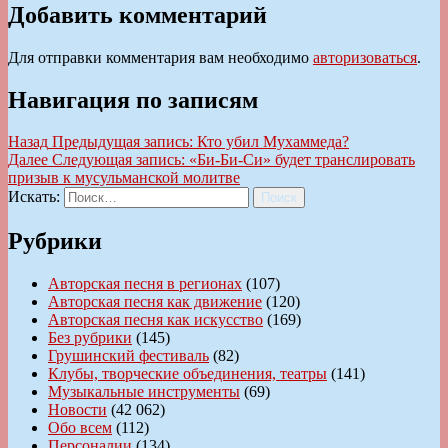
Добавить комментарий
Для отправки комментария вам необходимо
авторизоваться
.
Навигация по записям
Назад
Предыдущая запись:
Кто убил Мухаммеда?
Далее
Следующая запись:
«Би-Би-Си» будет транслировать
призыв к мусульманской молитве
Искать:
Поиск
Рубрики
Авторская песня в регионах
(107)
Авторская песня как движение
(120)
Авторская песня как искусство
(169)
Без рубрики
(145)
Грушинский фестиваль
(82)
Клубы, творческие объединения, театры
(141)
Музыкальные инструменты
(69)
Новости
(42 062)
Обо всем
(112)
Персоналии
(134)