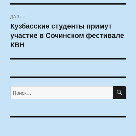
ДАЛЕЕ
Кузбасские студенты примут
Следующая
участие в Сочинском фестивале
запись:
КВН
ПО
Искать: