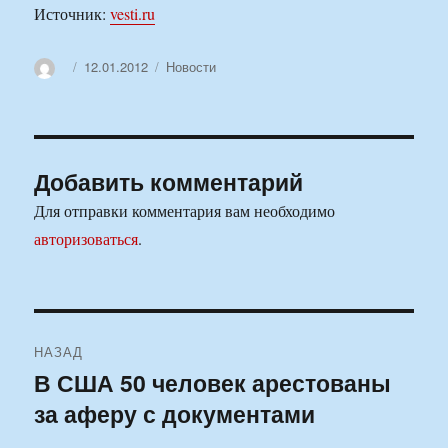
Источник:
vesti.ru
Автор
Опубликовано
Рубрики
12.01.2012
Новости
Добавить комментарий
Для отправки комментария вам необходимо
авторизоваться
.
Навигация
НАЗАД
по
В США 50 человек арестованы
Предыдущая
за аферу с документами
запись:
записям