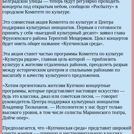
Белградской улицы — теперь будут регулярно проходить
концерты под открытым небом, сообщили «Росбалту» в
городском Комитете по культуре.
Это совместная акция Комитета по культуре и Центра
поддержки культурных инициатив. Первым о готовности
принять у себя «выездной культурный десант» заявил глава
Фрунзенского района Терентий Мещеряков. Цикл концертов
будет иметь общее название «Купчинская среда».
Эта акция станет частью программы Комитета по культуре
«Культура рядом», главная цель которой — приблизить
культуру к жителям отдаленных районов, преодолеть разрыв
между историческим центром и спальными районами по
масштабу и качеству культурного предложения.
«Хотим презентовать жителям Купчино концертные
программы, которые представляют настоящее искусство —
будь это классика, джаз или советская песня, — говорит
руководитель Центра поддержки культурных инициатив
Владимир Тюльпанов. — Исполнители у нас будут только
высокого уровня, в том числе солисты Мариинского театра,
Дойче опер».
Предполагается, что «Купчинская среда» представит широкий
спектр жанров — оперную и инструментальную классику,