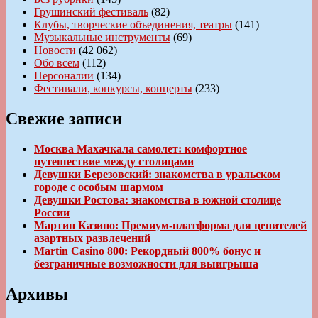
Грушинский фестиваль
(82)
Клубы, творческие объединения, театры
(141)
Музыкальные инструменты
(69)
Новости
(42 062)
Обо всем
(112)
Персоналии
(134)
Фестивали, конкурсы, концерты
(233)
Свежие записи
Москва Махачкала самолет: комфортное
путешествие между столицами
Девушки Березовский: знакомства в уральском
городе с особым шармом
Девушки Ростова: знакомства в южной столице
России
Мартин Казино: Премиум-платформа для ценителей
азартных развлечений
Martin Casino 800: Рекордный 800% бонус и
безграничные возможности для выигрыша
Архивы