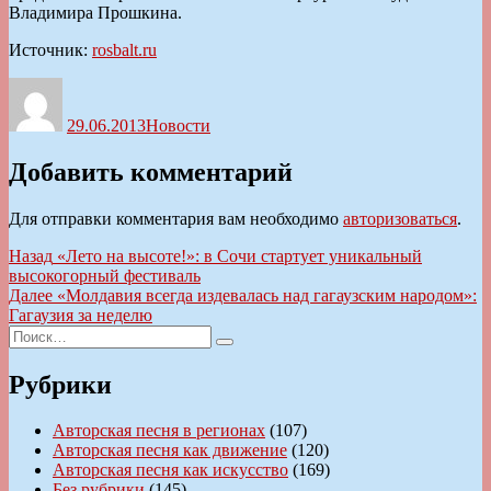
Владимира Прошкина.
Источник:
rosbalt.ru
Автор
Опубликовано
Рубрики
29.06.2013
Новости
Добавить комментарий
Для отправки комментария вам необходимо
авторизоваться
.
Навигация
Предыдущая
Назад
«Лето на высоте!»: в Сочи стартует уникальный
запись:
высокогорный фестиваль
по
Следующая
Далее
«Молдавия всегда издевалась над гагаузским народом»:
записям
запись:
Гагаузия за неделю
Искать:
Поиск
Рубрики
Авторская песня в регионах
(107)
Авторская песня как движение
(120)
Авторская песня как искусство
(169)
Без рубрики
(145)