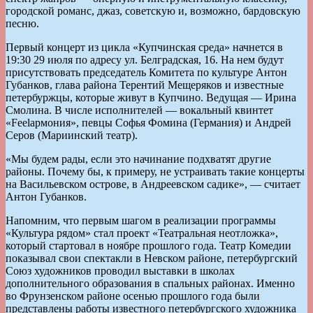
городской романс, джаз, советскую и, возможно, бардовскую
песню.
Первый концерт из цикла «Купчинская среда» начнется в
19:30 29 июля по адресу ул. Белградская, 16. На нем будут
присутствовать председатель Комитета по культуре Антон
Губанков, глава района Терентий Мещеряков и известные
петербуржцы, которые живут в Купчино. Ведущая — Ирина
Смолина. В числе исполнителей — вокальный квинтет
«Feelармония», певцы Софья Фомина (Германия) и Андрей
Серов (Мариинский театр).
«Мы будем рады, если это начинание подхватят другие
районы. Почему бы, к примеру, не устраивать такие концерты
на Васильевском острове, в Андреевском садике», — считает
Антон Губанков.
Напомним, что первым шагом в реализации программы
«Культура рядом» стал проект «Театральная неотложка»,
который стартовал в ноябре прошлого года. Театр Комедии
показывал свои спектакли в Невском районе, петербургский
Союз художников проводил выставки в школах
дополнительного образования в спальных районах. Именно
во Фрунзенском районе осенью прошлого года были
представлены работы известного петербургского художника