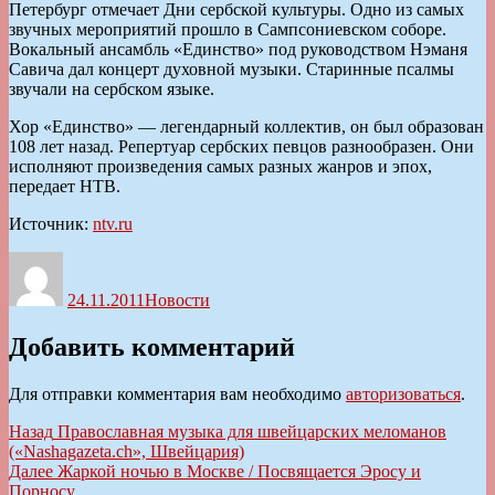
Петербург отмечает Дни сербской культуры. Одно из самых
звучных мероприятий прошло в Сампсониевском соборе.
Вокальный ансамбль «Единство» под руководством Нэманя
Савича дал концерт духовной музыки. Старинные псалмы
звучали на сербском языке.
Хор «Единство» — легендарный коллектив, он был образован
108 лет назад. Репертуар сербских певцов разнообразен. Они
исполняют произведения самых разных жанров и эпох,
передает НТВ.
Источник:
ntv.ru
Автор
Опубликовано
Рубрики
24.11.2011
Новости
Добавить комментарий
Для отправки комментария вам необходимо
авторизоваться
.
Навигация
Предыдущая
Назад
Православная музыка для швейцарских меломанов
запись:
(«Nashagazeta.ch», Швейцария)
по
Следующая
Далее
Жаркой ночью в Москве / Посвящается Эросу и
записям
запись:
Порносу