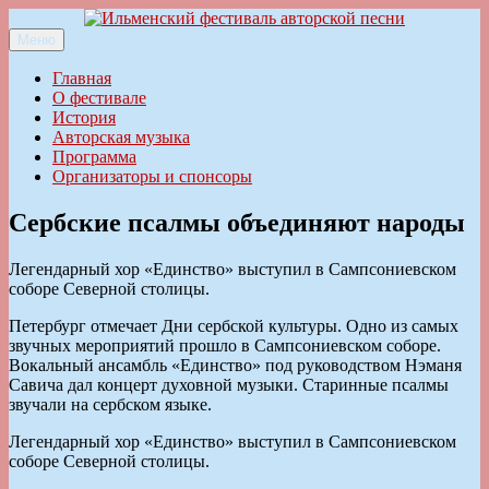
Перейти
к
Меню
Ильменский фестиваль авторской песни
содержимому
Главная
О фестивале
История
Авторская музыка
Программа
Организаторы и спонсоры
Сербские псалмы объединяют народы
Легендарный хор «Единство» выступил в Сампсониевском
соборе Северной столицы.
Петербург отмечает Дни сербской культуры. Одно из самых
звучных мероприятий прошло в Сампсониевском соборе.
Вокальный ансамбль «Единство» под руководством Нэманя
Савича дал концерт духовной музыки. Старинные псалмы
звучали на сербском языке.
Легендарный хор «Единство» выступил в Сампсониевском
соборе Северной столицы.