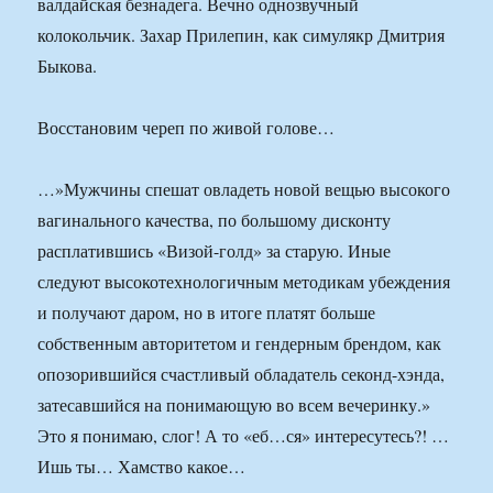
валдайская безнадега. Вечно однозвучный
колокольчик. Захар Прилепин, как симулякр Дмитрия
Быкова.
Восстановим череп по живой голове…
…»Мужчины спешат овладеть новой вещью высокого
вагинального качества, по большому дисконту
расплатившись «Визой-голд» за старую. Иные
следуют высокотехнологичным методикам убеждения
и получают даром, но в итоге платят больше
собственным авторитетом и гендерным брендом, как
опозорившийся счастливый обладатель секонд-хэнда,
затесавшийся на понимающую во всем вечеринку.»
Это я понимаю, слог! А то «еб…ся» интересутесь?! …
Ишь ты… Хамство какое…