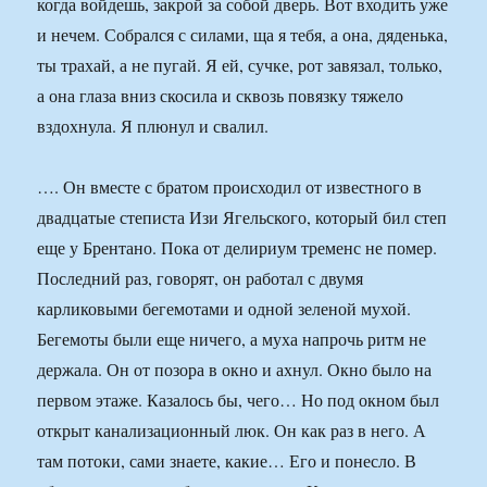
когда войдешь, закрой за собой дверь. Вот входить уже
и нечем. Собрался с силами, ща я тебя, а она, дяденька,
ты трахай, а не пугай. Я ей, сучке, рот завязал, только,
а она глаза вниз скосила и сквозь повязку тяжело
вздохнула. Я плюнул и свалил.
…. Он вместе с братом происходил от известного в
двадцатые степиста Изи Ягельского, который бил степ
еще у Брентано. Пока от делириум тременс не помер.
Последний раз, говорят, он работал с двумя
карликовыми бегемотами и одной зеленой мухой.
Бегемоты были еще ничего, а муха напрочь ритм не
держала. Он от позора в окно и ахнул. Окно было на
первом этаже. Казалось бы, чего… Но под окном был
открыт канализационный люк. Он как раз в него. А
там потоки, сами знаете, какие… Его и понесло. В