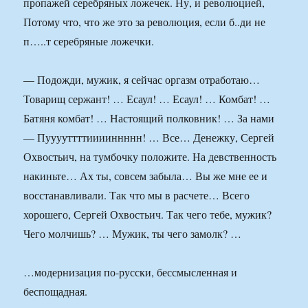
пропажей серебряных ложечек. Ну, и революцией,
Потому что, что же это за революция, если б..ди не
п…..т серебряные ложечки.
— Подожди, мужик, я сейчас оргазм отработаю…
Товарищ сержант! … Есаул! … Есаул! … Комбат! …
Батяня комбат! … Настоящий полковник! … За нами
— Пууууттттииииннннн! … Все… Денежку, Сергей
Охвостьич, на тумбочку положите. На девственность
накиньте… Ах ты, совсем забыла… Вы же мне ее и
восстанавливали. Так что мы в расчете… Всего
хорошего, Сергей Охвостьич. Так чего тебе, мужик?
Чего молчишь? … Мужик, ты чего замолк? …
…модернизация по-русски, бессмысленная и
беспощадная.