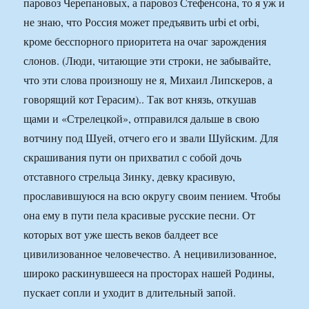
паровоз Черепановых, а паровоз Стефенсона, то я уж и
не знаю, что Россия может предъявить urbi et orbi,
кроме бесспорного приоритета на очаг зарождения
слонов. (Люди, читающие эти строки, не забывайте,
что эти слова произношу не я, Михаил Липскеров, а
говорящий кот Герасим).. Так вот князь, откушав
щами и «Стрелецкой», отправился дальше в свою
вотчину под Шуей, отчего его и звали Шуйским. Для
скрашивания пути он прихватил с собой дочь
отставного стрельца Зинку, девку красивую,
прославившуюся на всю округу своим пением. Чтобы
она ему в пути пела красивые русские песни. От
которых вот уже шесть веков балдеет все
цивилизованное человечество. А нецивилизованное,
широко раскинувшееся на просторах нашей Родины,
пускает сопли и уходит в длительный запой.