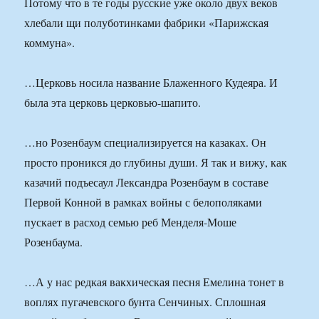
Потому что в те годы русские уже около двух веков
хлебали щи полуботинками фабрики «Парижская
коммуна».
…Церковь носила название Блаженного Кудеяра. И
была эта церковь церковью-шапито.
…но Розенбаум специализируется на казаках. Он
просто проникся до глубины души. Я так и вижу, как
казачий подъесаул Лександра Розенбаум в составе
Первой Конной в рамках войны с белополяками
пускает в расход семью реб Менделя-Моше
Розенбаума.
…А у нас редкая вакхическая песня Емелина тонет в
воплях пугачевского бунта Сенчиных. Сплошная