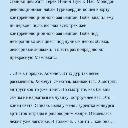
становищем Уатт-Терек-Нойон-Нун-К-Нас. Молодой
революционный чабан Турнабердин вошел в юрту
контрреволюционного бая Баштан-Тюбе, ввалил ему
по первое число, выгнал всех трех жен
контрреволюционного бая Баштан-Тюбе под
неторопливо мчащиеся под лунным небом облака,
белогривые лошадки, и шесть раз подряд любил
прекрасную Мамлакат.»
…Все в порядке. Хохочет. Этих дур так легко
рассмешить. Хохочут, смеются, заливаются…Смотрят,
ан трусиков-то уже и нет. Но смотрите, как бы вам
самим не нарваться на чувиху, остроумнее вас. Это —
конец света. Я знаю. Была у меня лауреатка конкурса
артистов эстрады в разговорном жанре. Отсмеялась,
лежит уже наготове. И только я… войти… как она…