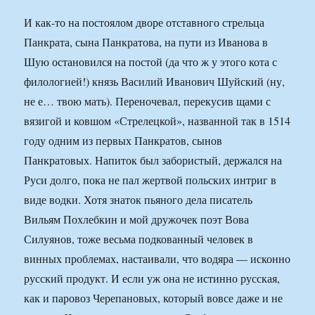
И как-то на постоялом дворе отставного стрельца
Панкрата, сына Панкратова, на пути из Иванова в
Шую остановился на постой (да что ж у этого кота с
филологией!) князь Василий Иванович Шуйский (ну,
не е… твою мать). Переночевал, перекусив щами с
вязигой и ковшом «Стрелецкой», названной так в 1514
году одним из первых Панкратов, сынов
Панкратовых. Напиток был забористый, держался на
Руси долго, пока не пал жертвой польских интриг в
виде водки. Хотя знаток пьяного дела писатель
Вильям Похлебкин и мой дружочек поэт Вова
Силуянов, тоже весьма подкованный человек в
винных проблемах, настаивали, что водяра — исконно
русский продукт. И если уж она не истинно русская,
как и паровоз Черепановых, который вовсе даже и не