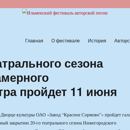
ской песни
Главная
О фестивале
История
Авторс
атрального сезона
амерного
тра пройдет 11 июня
о Дворце культуры ОАО «Завод “Красное Сормово”» пройдет гала
ный закрытию 20-го театрального сезона Нижегородского