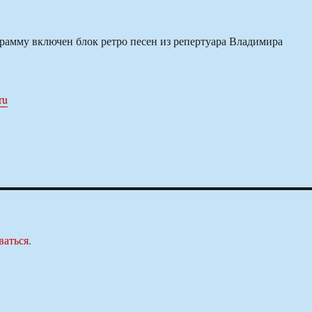
грамму включен блок ретро песен из репертуара Владимира
ru
ваться
.