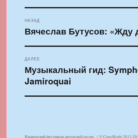
Навигация
НАЗАД
по
Вячеслав Бутусов: «Жду 
Предыдущая
запись:
записям
ДАЛЕЕ
Музыкальный гид: Sympho
Следующая
запись:
Jamiroquai
Ильменский фестиваль авторской песни
© CopyRight 2013-20