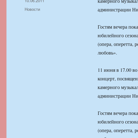
Автор
Опубликовано
10.06.2011
камерного музыкал
Рубрики
Новости
администрации Ни
Гостям вечера пок
юбилейного сезон
(опера, оперетта,
любовь».
11 июня в 17.00 в
концерт, посвящен
камерного музыкал
администрации Ни
Гостям вечера пок
юбилейного сезон
(опера, оперетта,