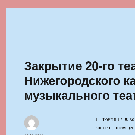
Ильменский фестиваль автор
Закрытие 20-го те
Нижегородского к
музыкального теа
11 июня в 17.00 в
концерт, посвящен