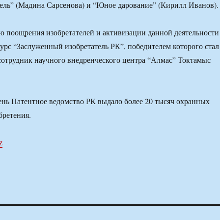
ель” (Мадина Сарсенова) и “Юное дарование” (Кирилл Иванов).
ью поощрения изобретателей и активизации данной деятельности
урс “Заслуженный изобретатель РК”, победителем которого стал
отрудник научного внедренческого центра “Алмас” Токтамыс
нь Патентное ведомство РК выдало более 20 тысяч охранных
бретения.
z