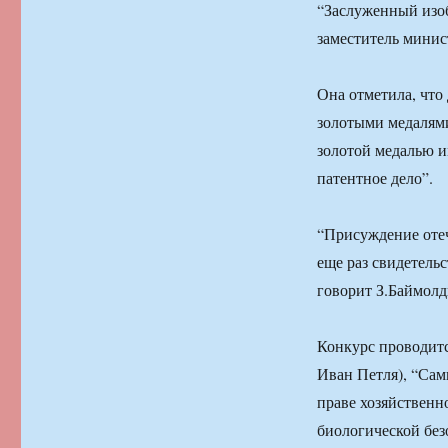
“Заслуженный изоб
заместитель мини
Она отметила, что
золотыми медалям
золотой медалью и
патентное дело”.
“Присуждение оте
еще раз свидетель
говорит З.Баймолд
Конкурс проводитс
Иван Петля), “Сам
праве хозяйственн
биологической без