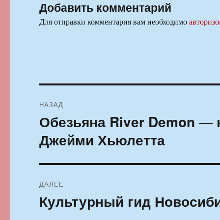
Добавить комментарий
Для отправки комментария вам необходимо
авторизо
Навигация
НАЗАД
по
Обезьяна River Demon —
Предыдущая
запись:
записям
Джейми Хьюлетта
ДАЛЕЕ
Культурный гид Новосибир
Следующая
запись: