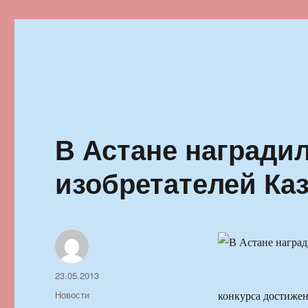
Ильменский фестиваль автор
В Астане награди
изобретателей Ка
Автор
Опубликовано
23.05.2013
Рубрики
Новости
конкурса достижен