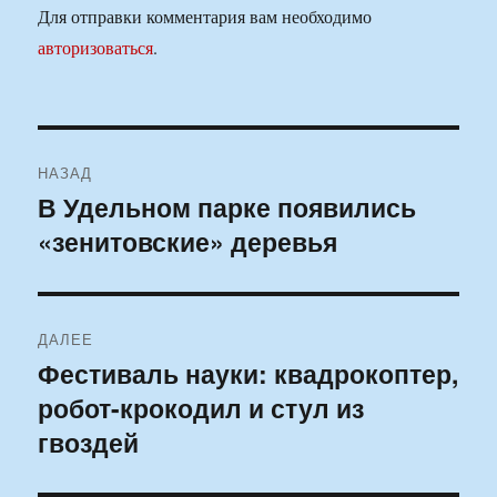
Для отправки комментария вам необходимо
авторизоваться
.
Навигация
НАЗАД
по
В Удельном парке появились
Предыдущая
«зенитовские» деревья
запись:
записям
ДАЛЕЕ
Фестиваль науки: квадрокоптер,
Следующая
робот-крокодил и стул из
запись:
гвоздей