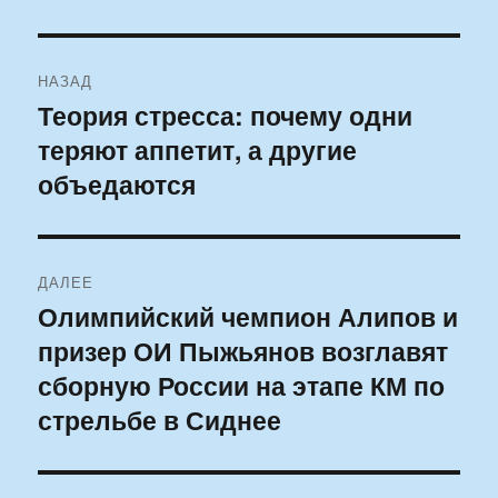
Навигация
НАЗАД
по
Теория стресса: почему одни
Предыдущая
теряют аппетит, а другие
запись:
записям
объедаются
ДАЛЕЕ
Олимпийский чемпион Алипов и
Следующая
призер ОИ Пыжьянов возглавят
запись:
сборную России на этапе КМ по
стрельбе в Сиднее